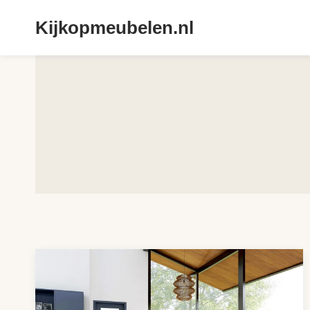
Doorgaan
Kijkopmeubelen.nl
naar
inhoud