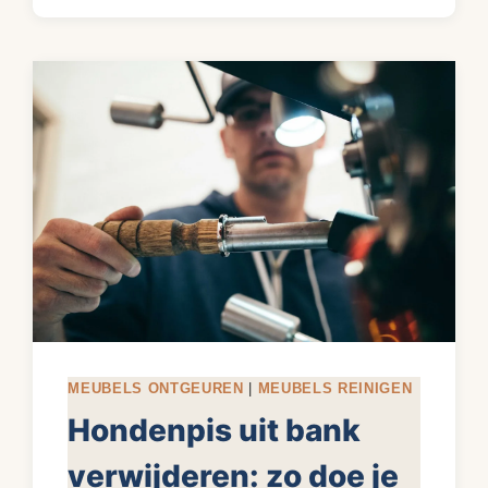
REINIGEN:
ZO
DOE
JE
HET
ZONDER
SCHADE
MEUBELS ONTGEUREN
|
MEUBELS REINIGEN
Hondenpis uit bank
verwijderen: zo doe je