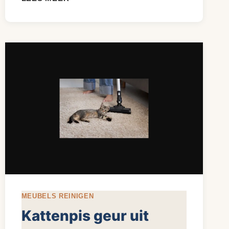
BANK
REINIGEN:
ZO
HOUD
JE
HEM
MOOI
EN
VLEKVRIJ
MEUBELS REINIGEN
Kattenpis geur uit