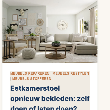
MATERIAAL
UITGELEGD
MEUBELS REPAREREN
|
MEUBELS RESTYLEN
|
MEUBELS STOFFEREN
Eetkamerstoel
opnieuw bekleden: zelf
doen of laten doen?