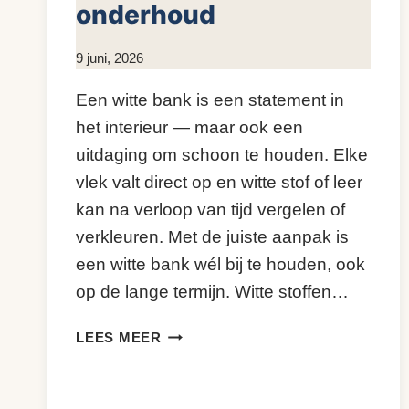
onderhoud
Door
9 juni, 2026
KijkopMeubelen.nl
Een witte bank is een statement in
het interieur — maar ook een
uitdaging om schoon te houden. Elke
vlek valt direct op en witte stof of leer
kan na verloop van tijd vergelen of
verkleuren. Met de juiste aanpak is
een witte bank wél bij te houden, ook
op de lange termijn. Witte stoffen…
WITTE
LEES MEER
BANK
SCHOONMAKEN:
VLEKKEN,