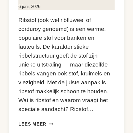
Door
6 juni, 2026
KijkopMeubelen.nl
Ribstof (ook wel ribfluweel of
corduroy genoemd) is een warme,
populaire stof voor banken en
fauteuils. De karakteristieke
ribbelstructuur geeft de stof zijn
unieke uitstraling — maar diezelfde
ribbels vangen ook stof, kruimels en
viezigheid. Met de juiste aanpak is
ribstof makkelijk schoon te houden.
Wat is ribstof en waarom vraagt het
speciale aandacht? Ribstof…
RIBSTOF
LEES MEER
BANK