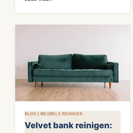
UIT
BANK
VERWIJDEREN:
PER
GEURSOORT
UITGELEGD
BLOG
|
MEUBELS REINIGEN
Velvet bank reinigen: