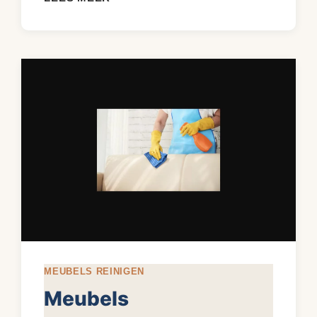
UIT
BANK
VERWIJDEREN:
ZO
DOE
JE
HET
MEUBELS REINIGEN
Meubels