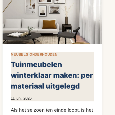
MEUBELS ONDERHOUDEN
Tuinmeubelen
winterklaar maken: per
materiaal uitgelegd
Door
11 juni, 2026
KijkopMeubelen.nl
Als het seizoen ten einde loopt, is het