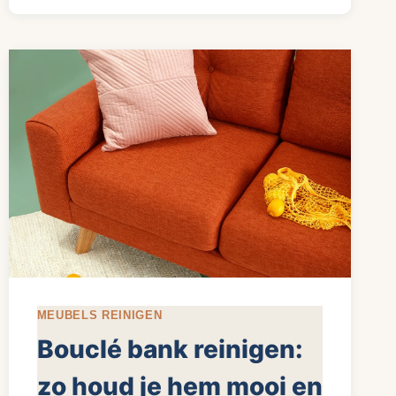
BEKLEDEN:
ZELF
DOEN
OF
LATEN
DOEN?
MEUBELS REINIGEN
Bouclé bank reinigen:
zo houd je hem mooi en