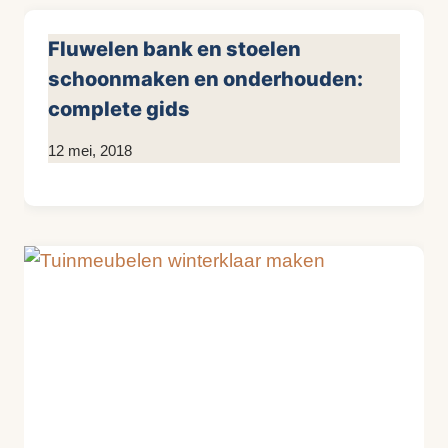
Fluwelen bank en stoelen
schoonmaken en onderhouden:
complete gids
Door
12 mei, 2018
KijkopMeubelen.nl