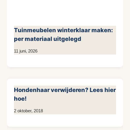
Tuinmeubelen winterklaar maken:
per materiaal uitgelegd
Door
11 juni, 2026
KijkopMeubelen.nl
Hondenhaar verwijderen? Lees hier
hoe!
Door
2 oktober, 2018
KijkopMeubelen.nl