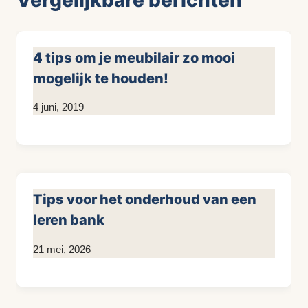
Vergelijkbare berichten
4 tips om je meubilair zo mooi
mogelijk te houden!
Door
4 juni, 2019
KijkopMeubelen.nl
Tips voor het onderhoud van een
leren bank
Door
21 mei, 2026
KijkopMeubelen.nl