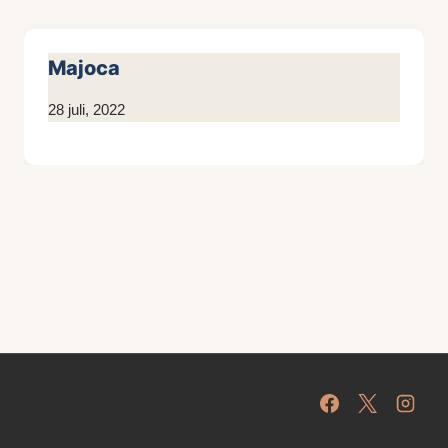
Majoca
Door
28 juli, 2022
Kim
Sneijder