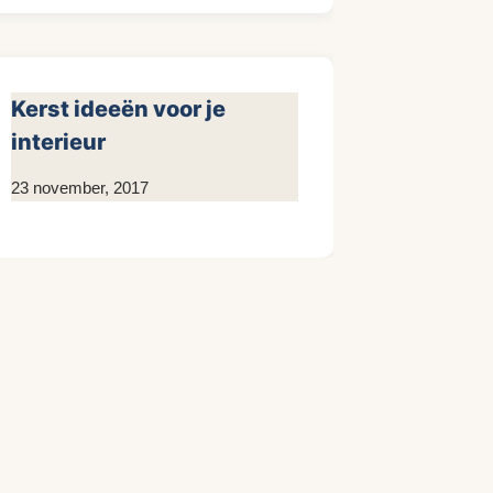
Kerst ideeën voor je
interieur
Door
23 november, 2017
KijkopMeubelen.nl