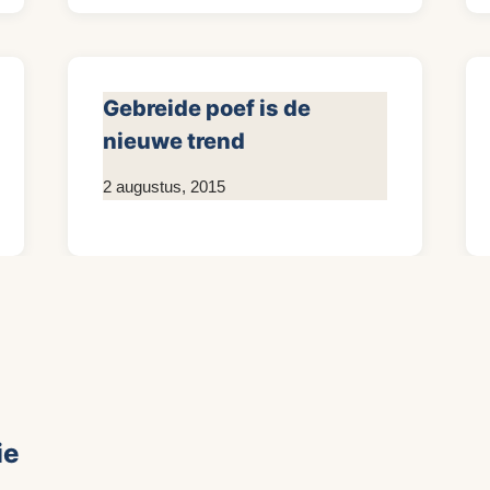
Gebreide poef is de
nieuwe trend
Door
2 augustus, 2015
KijkopMeubelen.nl
ie