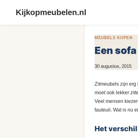
Doorgaan
Kijkopmeubelen.nl
naar
inhoud
MEUBELS KOPEN
Een sofa 
Door
30 augustus, 2015
KijkopMeubelen.nl
Zitmeubels zijn erg b
moet ook lekker zitt
Veel mensen kiezen 
fauteuil. Wat is nu 
Het verschi