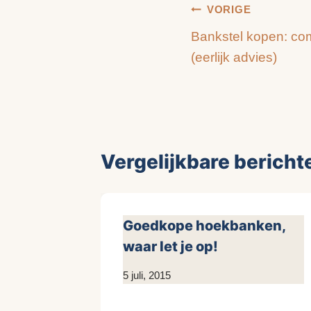
Bericht
VORIGE
Bankstel kopen: co
navigatie
(eerlijk advies)
Vergelijkbare bericht
Goedkope hoekbanken,
waar let je op!
Door
5 juli, 2015
KijkopMeubelen.nl