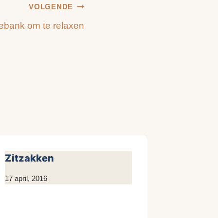
VOLGENDE
bank om te relaxen
Zitzakken
Door
17 april, 2016
KijkopMeubelen.nl