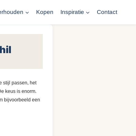
erhouden
Kopen
Inspiratie
Contact
hil
e stijl passen, het
 De keus is enorm.
m bijvoorbeeld een