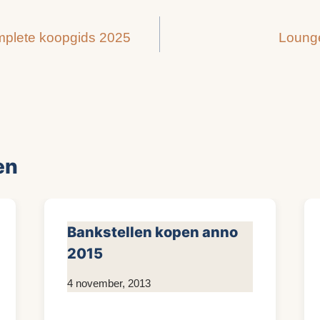
mplete koopgids 2025
Lounge
en
Bankstellen kopen anno
2015
Door
4 november, 2013
KijkopMeubelen.nl