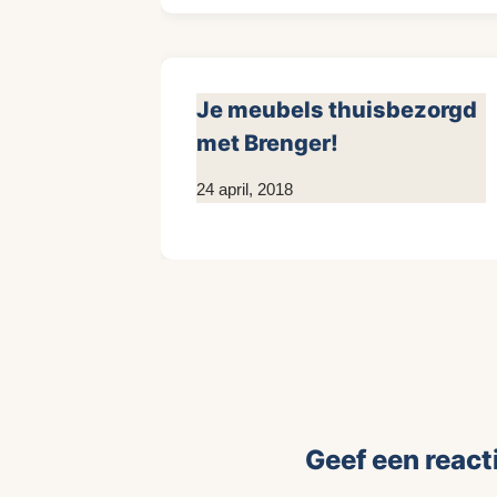
Je meubels thuisbezorgd
met Brenger!
Door
24 april, 2018
KijkopMeubelen.nl
Geef een react