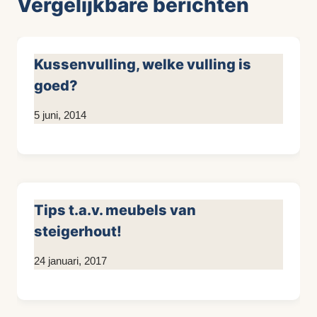
Vergelijkbare berichten
Kussenvulling, welke vulling is
goed?
Door
5 juni, 2014
KijkopMeubelen.nl
Tips t.a.v. meubels van
steigerhout!
Door
24 januari, 2017
KijkopMeubelen.nl