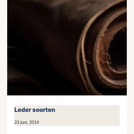
Leder soorten
Door
23 juni, 2014
KijkopMeubelen.nl