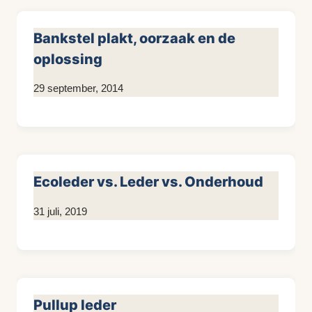
Bankstel plakt, oorzaak en de
oplossing
Door
29 september, 2014
KijkopMeubelen.nl
Ecoleder vs. Leder vs. Onderhoud
Door
31 juli, 2019
KijkopMeubelen.nl
Pullup leder