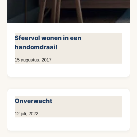
Sfeervol wonen in een
handomdraai!
Door
15 augustus, 2017
KijkopMeubelen.nl
Onverwacht
Door
12 juli, 2022
Kim
Sneijder