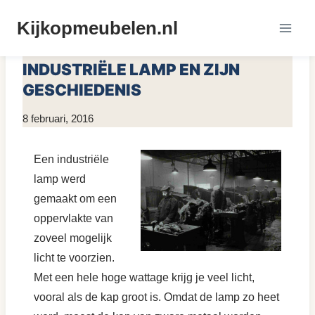
Doorgaan
Kijkopmeubelen.nl
naar
MEUBELS KOPEN
inhoud
INDUSTRIËLE LAMP EN ZIJN
GESCHIEDENIS
Door
8 februari, 2016
KijkopMeubelen.nl
Een industriële
lamp werd
gemaakt om een
oppervlakte van
zoveel mogelijk
licht te voorzien.
Met een hele hoge wattage krijg je veel licht,
vooral als de kap groot is. Omdat de lamp zo heet