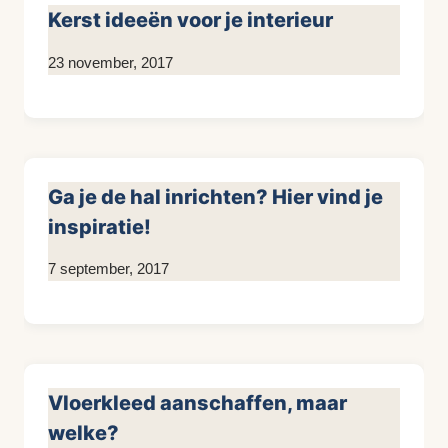
Kerst ideeën voor je interieur
Door
23 november, 2017
KijkopMeubelen.nl
Ga je de hal inrichten? Hier vind je
inspiratie!
Door
7 september, 2017
KijkopMeubelen.nl
Vloerkleed aanschaffen, maar
welke?