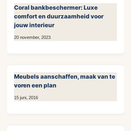
Coral bankbeschermer: Luxe
comfort en duurzaamheid voor
jouw interieur
Door
20 november, 2023
KijkopMeubelen.nl
Meubels aanschaffen, maak van te
voren een plan
Door
15 juni, 2016
KijkopMeubelen.nl