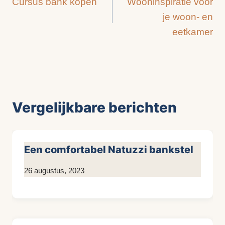
Cursus bank kopen
Wooninspiratie voor
navigatie
je woon- en
eetkamer
Vergelijkbare berichten
Een comfortabel Natuzzi bankstel
Door
26 augustus, 2023
KijkopMeubelen.nl