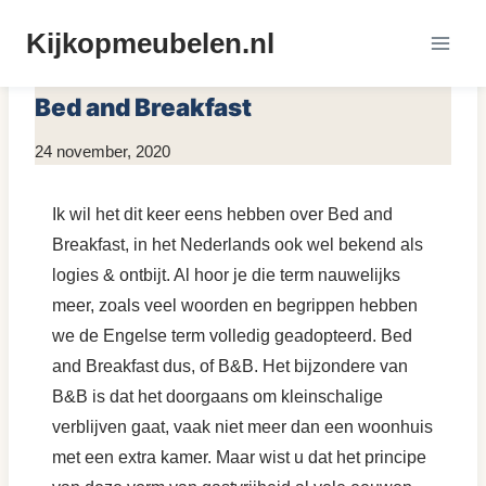
Doorgaan
Kijkopmeubelen.nl
naar
MEUBEL ONTWERPERS
|
MEUBELS INSPIRATIE
inhoud
Bed and Breakfast
Door
24 november, 2020
Kim
Sneijder
Ik wil het dit keer eens hebben over Bed and
Breakfast, in het Nederlands ook wel bekend als
logies & ontbijt. Al hoor je die term nauwelijks
meer, zoals veel woorden en begrippen hebben
we de Engelse term volledig geadopteerd. Bed
and Breakfast dus, of B&B. Het bijzondere van
B&B is dat het doorgaans om kleinschalige
verblijven gaat, vaak niet meer dan een woonhuis
met een extra kamer. Maar wist u dat het principe