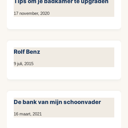
Tips om je badkamer te upgraden
Door
17 november, 2020
KijkopMeubelen.nl
Rolf Benz
Door
9 juli, 2015
KijkopMeubelen.nl
De bank van mijn schoonvader
Door
16 maart, 2021
Kim
Sneijder