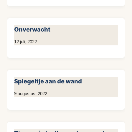
Sneijder
Onverwacht
Door
12 juli, 2022
Kim
Sneijder
Spiegeltje aan de wand
Door
9 augustus, 2022
Kim
Sneijder