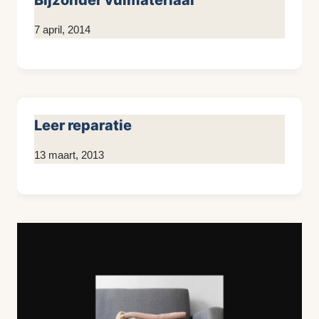
Bijzonder vulmateriaal
Door
7 april, 2014
KijkopMeubelen.nl
Leer reparatie
Door
13 maart, 2013
KijkopMeubelen.nl