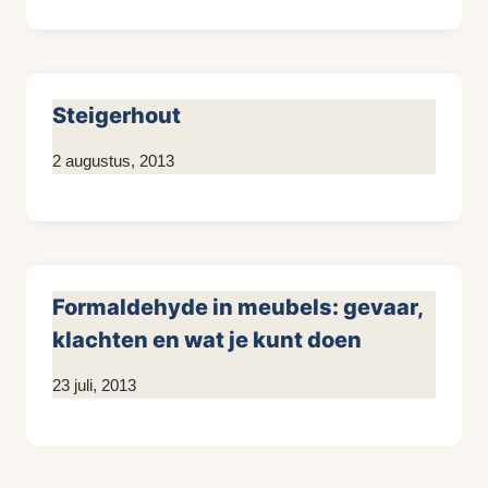
Steigerhout
Door
2 augustus, 2013
KijkopMeubelen.nl
Formaldehyde in meubels: gevaar,
klachten en wat je kunt doen
Door
23 juli, 2013
KijkopMeubelen.nl