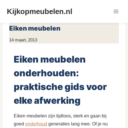
Doorgaan
Kijkopmeubelen.nl
naar
MEUBEL MATERIALEN
inhoud
Eiken meubelen
Door
14 maart, 2013
KijkopMeubelen.nl
Eiken meubelen
onderhouden:
praktische gids voor
elke afwerking
Eiken meubelen zijn tijdloos, sterk en gaan bij
goed
onderhoud
generaties lang mee. Of je nu