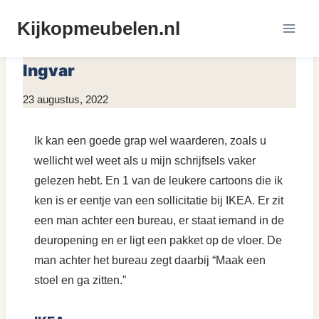
Doorgaan
Kijkopmeubelen.nl
naar
MEUBELS INSPIRATIE
inhoud
Ingvar
Door
23 augustus, 2022
Kim
Sneijder
Ik kan een goede grap wel waarderen, zoals u
wellicht wel weet als u mijn schrijfsels vaker
gelezen hebt. En 1 van de leukere cartoons die ik
ken is er eentje van een sollicitatie bij IKEA. Er zit
een man achter een bureau, er staat iemand in de
deuropening en er ligt een pakket op de vloer. De
man achter het bureau zegt daarbij “Maak een
stoel en ga zitten.”