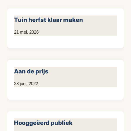
Tuin herfst klaar maken
Door
21 mei, 2026
KijkopMeubelen.nl
Aan de prijs
Door
28 juni, 2022
Kim
Sneijder
Hooggeëerd publiek