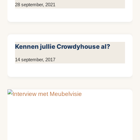
Door
28 september, 2021
Kim
Sneijder
Kennen jullie Crowdyhouse al?
Door
14 september, 2017
KijkopMeubelen.nl