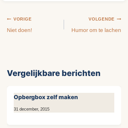
Bericht
VORIGE
VOLGENDE
Niet doen!
Humor om te lachen
navigatie
Vergelijkbare berichten
Opbergbox zelf maken
Door
31 december, 2015
KijkopMeubelen.nl