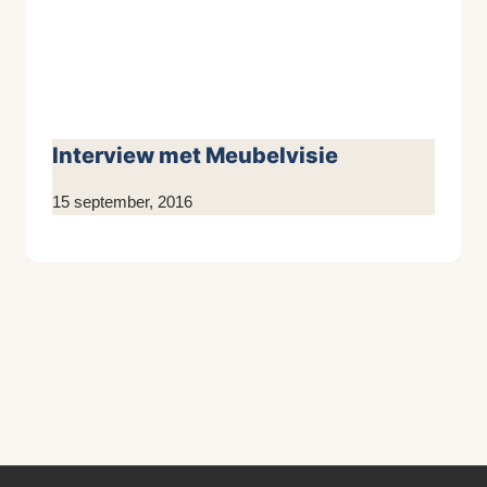
Interview met Meubelvisie
Door
15 september, 2016
KijkopMeubelen.nl