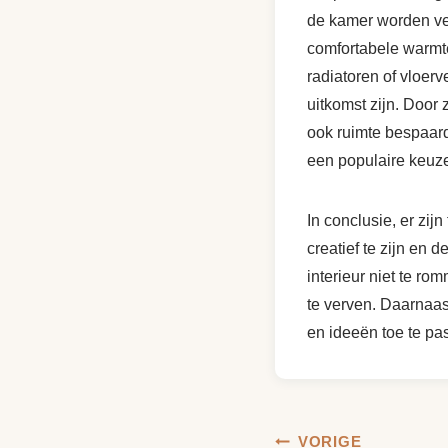
de kamer worden ver
comfortabele warmte
radiatoren of vloerv
uitkomst zijn. Door
ook ruimte bespaard
een populaire keuz
In conclusie, er zij
creatief te zijn en 
interieur niet te ro
te verven. Daarnaast
en ideeën toe te pa
Bericht
VORIGE