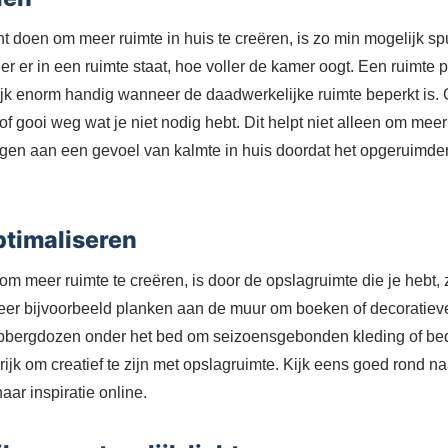
nt doen om meer ruimte in huis te creëren, is zo min mogelijk sp
er er in een ruimte staat, hoe voller de kamer oogt. Een ruimte 
elijk enorm handig wanneer de daadwerkelijke ruimte beperkt is. 
f gooi weg wat je niet nodig hebt. Dit helpt niet alleen om meer
gen aan een gevoel van kalmte in huis doordat het opgeruimder 
ptimaliseren
 meer ruimte te creëren, is door de opslagruimte die je hebt, z
lleer bijvoorbeeld planken aan de muur om boeken of decoratiev
 opbergdozen onder het bed om seizoensgebonden kleding of b
rijk om creatief te zijn met opslagruimte. Kijk eens goed rond n
aar inspiratie online.