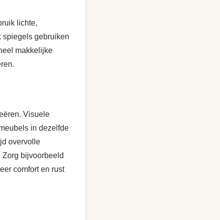
uik lichte,
k spiegels gebruiken
 heel makkelijke
ëren.
reëren. Visuele
 meubels in dezelfde
ijd overvolle
. Zorg bijvoorbeeld
meer comfort en rust