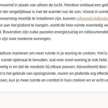
warmd in plaats van alleen de lucht. Hierdoor ontstaat een gel
 die vergelijkbaar is met de warmte van de zon. Vooral in ruimt
erwarming moeilijk te installeren zijn, kunnen
infrarood plafond
 ze aan het plafond te hangen, wordt de hele ruimte evenredig v
. Bovendien zijn zulke panelen energiezuinig en milieuvriendel
e zijn voor moderne woningen.
n talloze manieren om meer ruimte in je woning te creëren. Het is
de ruimte optimaal te benutten, wat voor soort woning je ook hebt
mmelig is en dat de meubels bij elkaar passen, bijvoorbeeld door 
 is het gebruik van opslagruimte, muren en plafonds erg effecti
ssen, kun je meer ruimte en comfort in huis creëren en er echt v