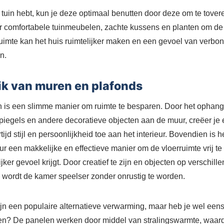
 tuin hebt, kun je deze optimaal benutten door deze om te tovere
or comfortabele tuinmeubelen, zachte kussens en planten om de 
uimte kan het huis ruimtelijker maken en een gevoel van verbo
n.
k van muren en plafonds
 is een slimme manier om ruimte te besparen. Door het ophang
 spiegels en andere decoratieve objecten aan de muur, creëer je
rtijd stijl en persoonlijkheid toe aan het interieur. Bovendien is
r een makkelijke en effectieve manier om de vloerruimte vrij t
ijker gevoel krijgt. Door creatief te zijn en objecten op verschil
n, wordt de kamer speelser zonder onrustig te worden.
ijn een populaire alternatieve verwarming, maar heb je wel ee
en? De panelen werken door middel van stralingswarmte, waard