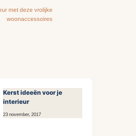
ieur met deze vrolijke
woonaccessoires
Kerst ideeën voor je
interieur
Door
23 november, 2017
KijkopMeubelen.nl