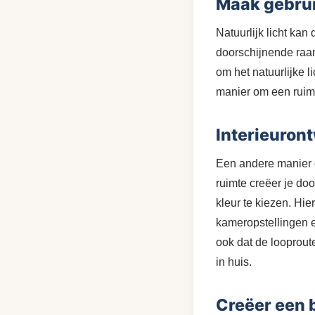
Maak gebruik
Natuurlijk licht ka
doorschijnende raam
om het natuurlijke l
manier om een ruimt
Interieuron
Een andere manier o
ruimte creëer je doo
kleur te kiezen. Hie
kameropstellingen e
ook dat de looproute
in huis.
Creëer een 