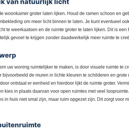
 van natuurlijk licht
n de woonkamer groter laten lijken. Houd de ramen schoon en gebr
bekleding om meer licht binnen te laten. Je kunt eventueel oo
icht te weerkaatsen en de ruimte groter te laten lijken. Dit is een
elijk gevoel te krijgen zonder daadwerkelijk meer ruimte te cre
twerp
m uw woning ruimtelijker te maken, is door visuele ruimte te c
r bijvoorbeeld de muren in lichte kleuren te schilderen en grote
rdoor ontstaat er eenheid en hierdoor lijkt de ruimte groter. Verm
n kies in plaats daarvan voor open ruimtes met veel loopruimte
s in huis niet smal zijn, maar ruim opgezet zijn. Dit zorgt voor 
buitenruimte