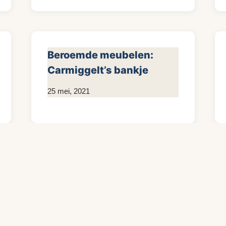
Beroemde meubelen:
Carmiggelt’s bankje
Door
25 mei, 2021
Kim
Sneijder