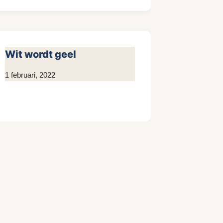
Wit wordt geel
Door
1 februari, 2022
Kim
Sneijder