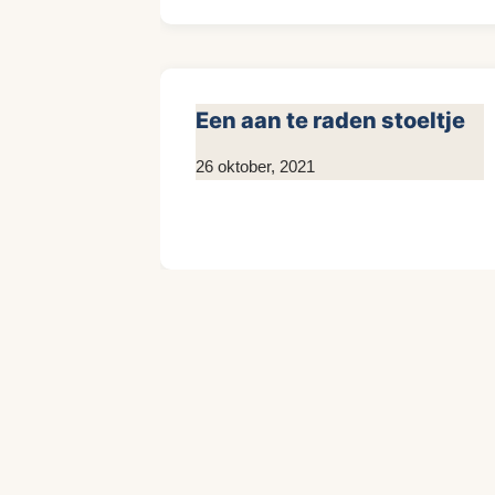
Een aan te raden stoeltje
Door
26 oktober, 2021
Kim
Sneijder