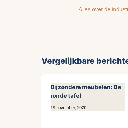
Alles over de industr
navigatie
Vergelijkbare bericht
Bijzondere meubelen: De
ronde tafel
Door
19 november, 2020
Kim
Sneijder