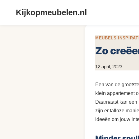
Doorgaan
Kijkopmeubelen.nl
naar
inhoud
MEUBELS INSPIRAT
Zo creëe
Door
12 april, 2023
KijkopMeubelen.nl
Een van de grootste
klein appartement o
Daarnaast kan een r
zijn er talloze mani
ideeën om jouw inte
Minder spul