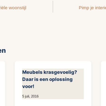
iële woonstijl
Pimp je inter
en
Meubels krasgevoelig?
Daar is een oplossing
voor!
Door
5 juli, 2016
KijkopMeubelen.nl