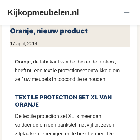
Doorgaan
Kijkopmeubelen.nl
naar
DIVERSEN
|
MEUBELS REINIGEN
inhoud
Oranje, nieuw product
Door
17 april, 2014
KijkopMeubelen.nl
Oranje
, de fabrikant van het bekende protexx,
heeft nu een textile protectionset ontwikkeld om
zelf uw meubels in topconditie te houden.
TEXTILE PROTECTION SET XL VAN
ORANJE
De textile protection set XL is meer dan
voldoende om een bankstel met vijf tot zeven
zitplaatsen te reinigen en te beschermen. De