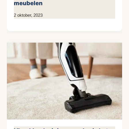
meubelen
Door
2 oktober, 2023
KijkopMeubelen.nl