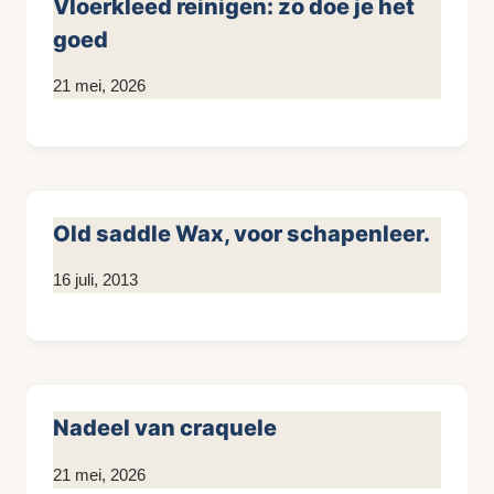
Vloerkleed reinigen: zo doe je het
goed
Door
21 mei, 2026
KijkopMeubelen.nl
Old saddle Wax, voor schapenleer.
Door
16 juli, 2013
KijkopMeubelen.nl
Nadeel van craquele
Door
21 mei, 2026