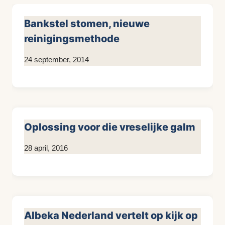
Bankstel stomen, nieuwe
reinigingsmethode
Door
24 september, 2014
KijkopMeubelen.nl
Oplossing voor die vreselijke galm
Door
28 april, 2016
KijkopMeubelen.nl
Albeka Nederland vertelt op kijk op