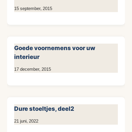
Door
15 september, 2015
KijkopMeubelen.nl
Goede voornemens voor uw
interieur
Door
17 december, 2015
KijkopMeubelen.nl
Dure stoeltjes, deel2
Door
21 juni, 2022
Kim