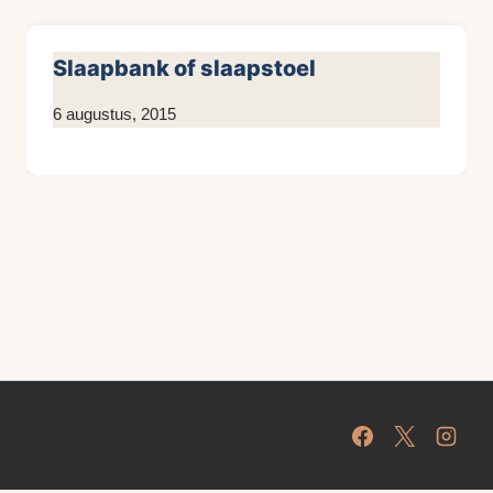
Slaapbank of slaapstoel
Door
6 augustus, 2015
KijkopMeubelen.nl