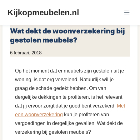
Doorgaan
Kijkopmeubelen.nl
naar
MEUBEL KLACHTEN
|
MEUBELS KOPEN
inhoud
Wat dekt de woonverzekering bij
gestolen meubels?
Door
6 februari, 2018
KijkopMeubelen.nl
Op het moment dat er meubels zijn gestolen uit je
woning, is dat erg vervelend. Natuurlijk wil je
graag de schade gedekt hebben. Om van
dergelijke dekkingen te profiteren, is het relevant
dat jij ervoor zorgt dat je goed bent verzekerd.
Met
een woonverzekering
kun je profiteren van
vergoedingen in dergelijke gevallen. Wat dekt de
verzekering bij gestolen meubels?