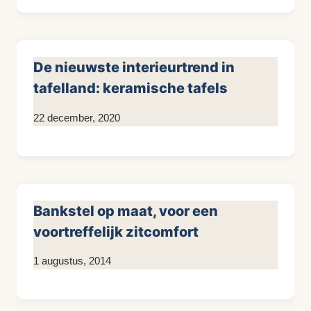
Sneijder
De nieuwste interieurtrend in
tafelland: keramische tafels
Door
22 december, 2020
Kim
Sneijder
Bankstel op maat, voor een
voortreffelijk zitcomfort
Door
1 augustus, 2014
KijkopMeubelen.nl