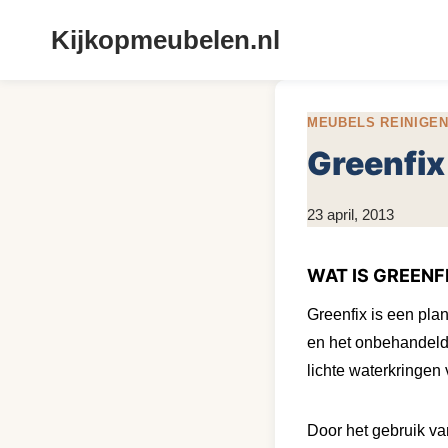
Doorgaan
Kijkopmeubelen.nl
naar
inhoud
MEUBELS REINIGE
Greenfix
Door
23 april, 2013
KijkopMeubelen.nl
WAT IS GREENF
Greenfix is een pla
en het onbehandeld
lichte waterkringen 
Door het gebruik van