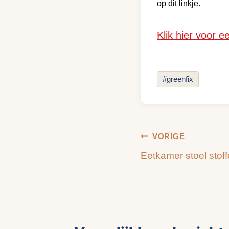
op dit
linkje
.
Klik hier voor e
Bericht
#
greenfix
tags:
Bericht
VORIGE
Eetkamer stoel stof
navigatie