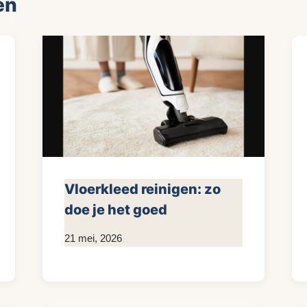
en
Vloerkleed reinigen: zo
doe je het goed
Door
21 mei, 2026
KijkopMeubelen.nl