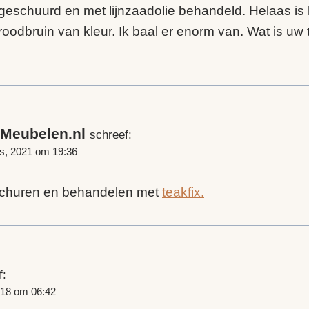
l geschuurd en met lijnzaadolie behandeld. Helaas is 
oodbruin van kleur. Ik baal er enorm van. Wat is uw
pMeubelen.nl
schreef:
s, 2021 om 19:36
schuren en behandelen met
teakfix.
f:
018 om 06:42