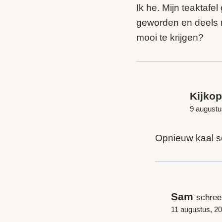
Ik he. Mijn teaktafe
geworden en deels r
mooi te krijgen?
Kijko
9 augustu
Opnieuw kaal 
Sam
schree
11 augustus, 2