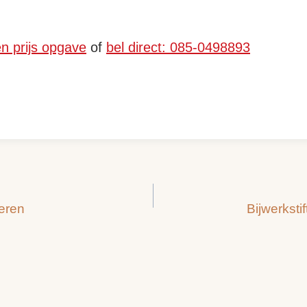
en prijs opgave
of
bel direct: 085-0498893
feren
Bijwerksti