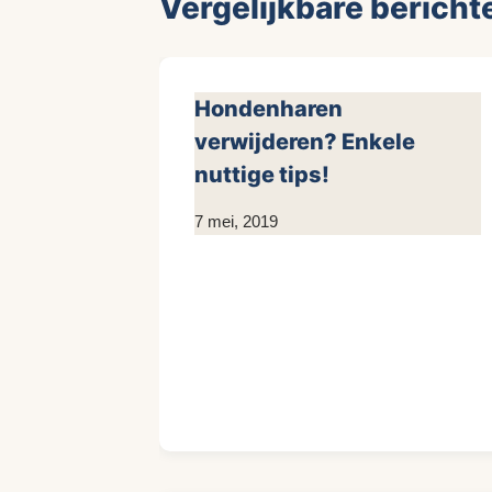
Vergelijkbare bericht
Hondenharen
verwijderen? Enkele
nuttige tips!
Door
7 mei, 2019
KijkopMeubelen.nl