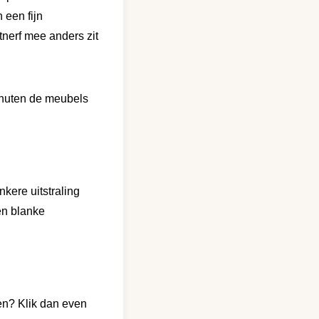
 een fijn
utnerf mee anders zit
inuten de meubels
kere uitstraling
en blanke
ten?
Klik dan even