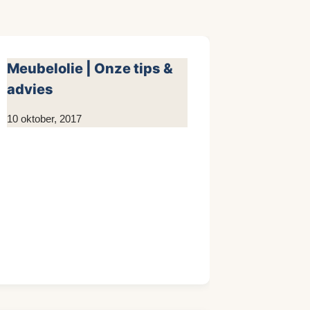
Meubelolie | Onze tips &
advies
Door
10 oktober, 2017
KijkopMeubelen.nl