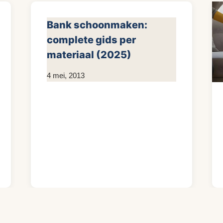
Bank schoonmaken:
complete gids per
materiaal (2025)
Door
4 mei, 2013
KijkopMeubelen.nl