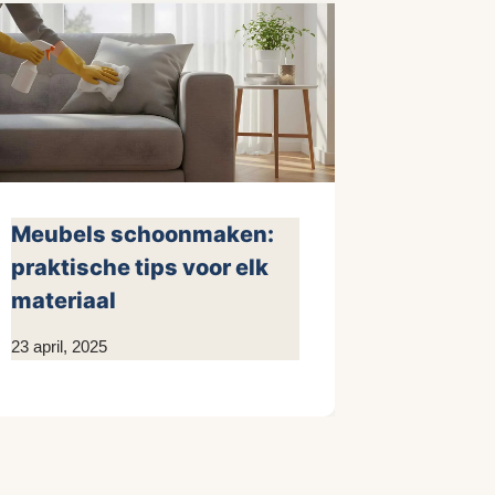
Meubels schoonmaken:
praktische tips voor elk
materiaal
Door
23 april, 2025
KijkopMeubelen.nl