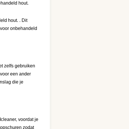
ehandeld hout.
deld
hout
.
. Dit
g voor onbehandeld
et zelfs gebruiken
 voor een ander
nslag die je
cleaner, voordat je
t opschuren zodat