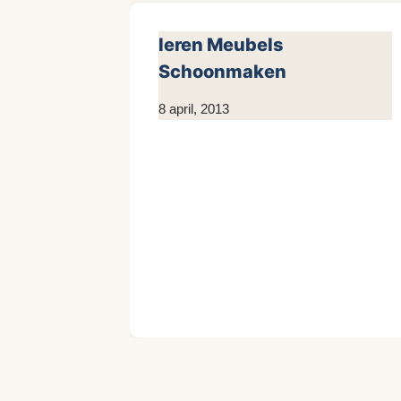
leren Meubels
Schoonmaken
Door
8 april, 2013
KijkopMeubelen.nl