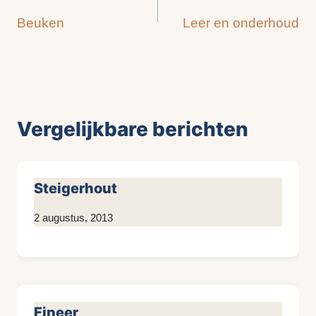
Beuken
Leer en onderhoud
navigatie
Vergelijkbare berichten
Steigerhout
Door
2 augustus, 2013
KijkopMeubelen.nl
Fineer