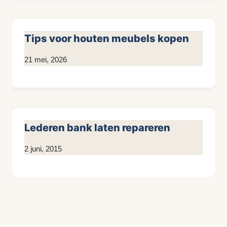
Tips voor houten meubels kopen
Door
21 mei, 2026
KijkopMeubelen.nl
Lederen bank laten repareren
Door
2 juni, 2015
KijkopMeubelen.nl