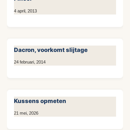
Door
4 april, 2013
KijkopMeubelen.nl
Dacron, voorkomt slijtage
Door
24 februari, 2014
KijkopMeubelen.nl
Kussens opmeten
Door
21 mei, 2026
KijkopMeubelen.nl