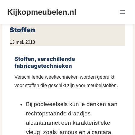
Doorgaan
Kijkopmeubelen.nl
naar
MEUBEL MATERIALEN
inhoud
Stoffen
Door
13 mei, 2013
KijkopMeubelen.nl
Stoffen, verschillende
fabricagetechnieken
Verschillende weeftechnieken worden gebruikt
voor stoffen die geschikt zijn voor meubelstoffen.
Bij poolweefsels kun je denken aan
rechtopstaande draadjes
alcantaramet een karakteristieke
vleug, zoals lamous en alcantara.