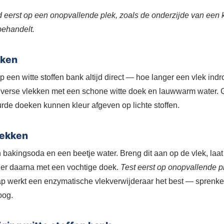
ijd eerst op een onopvallende plek, zoals de onderzijde van een 
behandelt.
kken
een witte stoffen bank altijd direct — hoe langer een vlek indr
 verse vlekken met een schone witte doek en lauwwarm water. G
rde doeken kunnen kleur afgeven op lichte stoffen.
lekken
bakingsoda en een beetje water. Breng dit aan op de vlek, laa
der daarna met een vochtige doek.
Test eerst op onopvallende p
sap werkt een enzymatische vlekverwijderaar het best — sprenkel
oog.