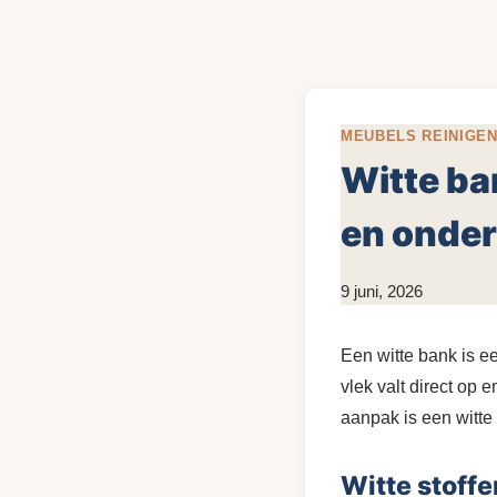
MEUBELS REINIGE
Witte ba
en onde
Door
9 juni, 2026
KijkopMeubelen.nl
Een witte bank is e
vlek valt direct op e
aanpak is een witte 
Witte stoff