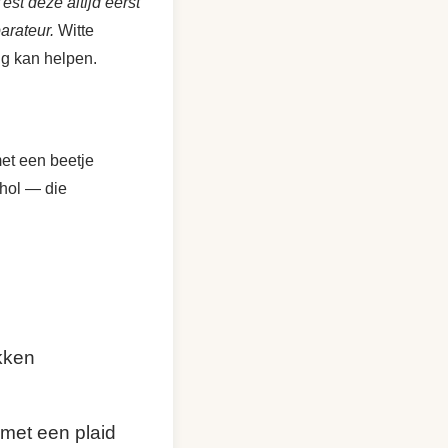
Test deze altijd eerst
arateur.
Witte
ing kan helpen.
met een beetje
hol — die
kken
met een plaid