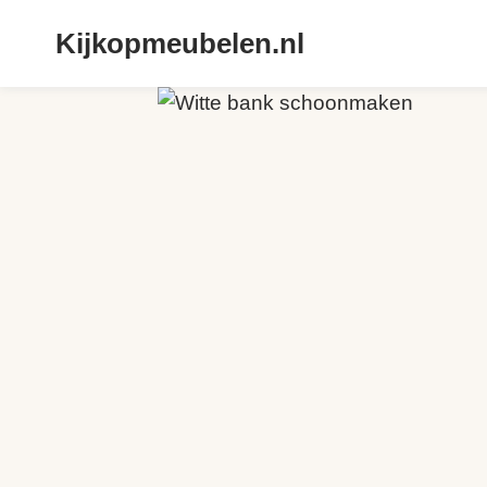
Doorgaan
Kijkopmeubelen.nl
naar
inhoud