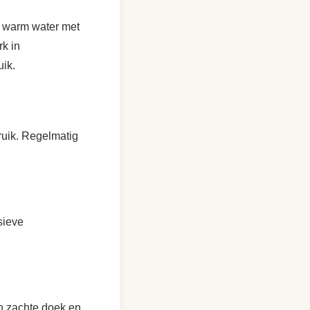
n warm water met
k in
uik.
bruik. Regelmatig
sieve
en zachte doek en