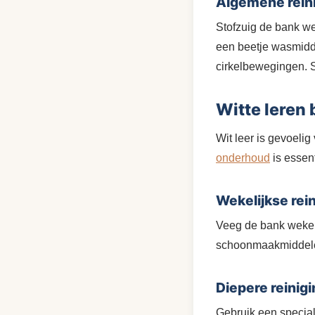
Algemene reini
Stofzuig de bank we
een beetje wasmidde
cirkelbewegingen. S
Witte leren
Wit leer is gevoelig
onderhoud
is essen
Wekelijkse rei
Veeg de bank wekeli
schoonmaakmiddelen
Diepere reinig
Gebruik een special