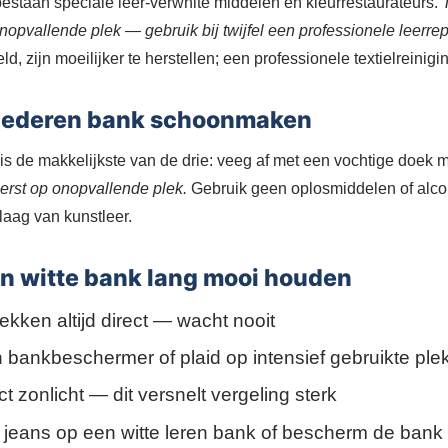
bestaan speciale leer-verwhite middelen en kleurrestaurateurs.
nopvallende plek — gebruik bij twijfel een professionele leerrep
eld, zijn moeilijker te herstellen; een professionele textielreinig
tlederen bank schoonmaken
 is de makkelijkste van de drie: veeg af met een vochtige doek 
eerst op onopvallende plek.
Gebruik geen oplosmiddelen of alco
aag van kunstleer.
en witte bank lang mooi houden
ekken altijd direct — wacht nooit
 bankbeschermer of plaid op intensief gebruikte ple
ct zonlicht — dit versnelt vergeling sterk
jeans op een witte leren bank of bescherm de bank 