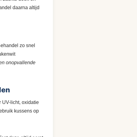
ndel daarna altijd
Behandel zo snel
ukenwit
 een onopvallende
len
 UV-licht, oxidatie
 gebruik kussens op