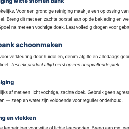
ging witte stoffen bank
kelijks. Voor een grondige reiniging maak je een oplossing va
l. Breng dit met een zachte borstel aan op de bekleding en wer
poel na met een vochtige doek. Laat volledig drogen voor gebr
 bank schoonmaken
 voor verkleuring door huidoliën, denim-afgifte en alledaags ge
tieel.
Test elk product altijd eerst op een onopvallende plek.
niging
jks af met een licht vochtige, zachte doek. Gebruik geen agres
 — zeep en water zijn voldoende voor regulier onderhoud.
ing en vlekken
e leerreiniger voor witte of lichte leersoorten. Breng aan met e