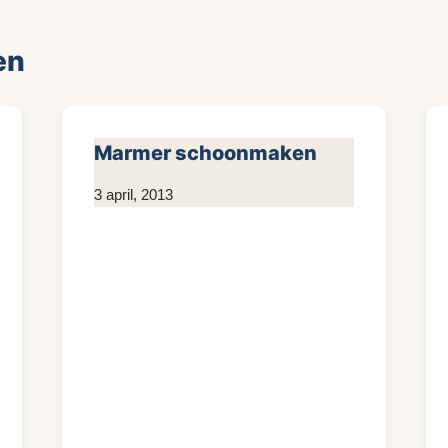
en
Marmer schoonmaken
Door
3 april, 2013
KijkopMeubelen.nl