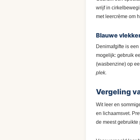
wrijf in cirkelbewe
met leercrème om h
Blauwe vlekken
Denimafgifte is een
mogelijk: gebruik e
(wasbenzine) op een 
plek.
Vergeling v
Wit leer en sommige 
en lichaamsvet. Prev
de meest gebruikte 