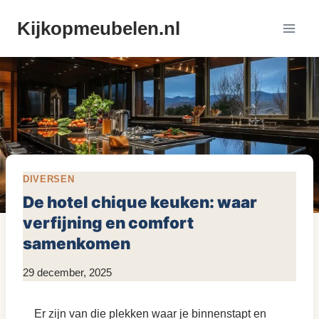
Doorgaan
Kijkopmeubelen.nl
naar
inhoud
DIVERSEN
De hotel chique keuken: waar
verfijning en comfort
samenkomen
Door
29 december, 2025
KijkopMeubelen.nl
Er zijn van die plekken waar je binnenstapt en