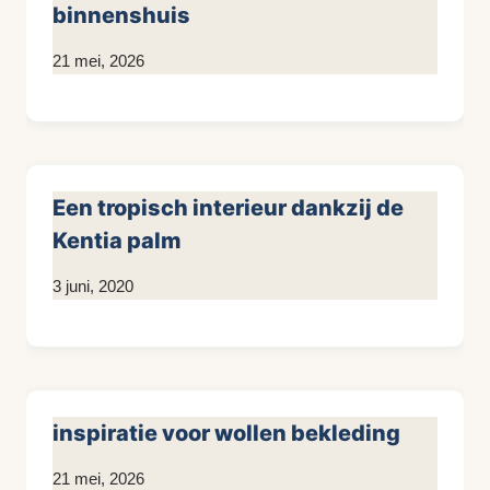
binnenshuis
Door
21 mei, 2026
KijkopMeubelen.nl
Een tropisch interieur dankzij de
Kentia palm
Door
3 juni, 2020
KijkopMeubelen.nl
inspiratie voor wollen bekleding
Door
21 mei, 2026