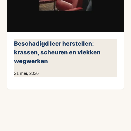
Beschadigd leer herstellen:
krassen, scheuren en vlekken
wegwerken
Door
21 mei, 2026
KijkopMeubelen.nl