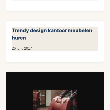
KijkopMeubelen.nl
Trendy design kantoor meubelen
huren
Door
26 juni, 2017
KijkopMeubelen.nl