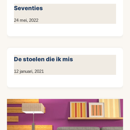
Seventies
Door
24 mei, 2022
Kim
Sneijder
De stoelen die ik mis
Door
12 januari, 2021
Kim
Sneijder