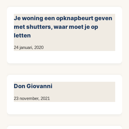
Je woning een opknapbeurt geven
met shutters, waar moet je op
letten
Door
24 januari, 2020
KijkopMeubelen.nl
Don Giovanni
Door
23 november, 2021
Kim
Sneijder