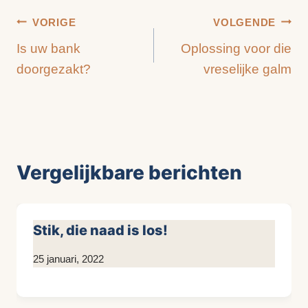
Bericht
VORIGE
VOLGENDE
Is uw bank
Oplossing voor die
navigatie
doorgezakt?
vreselijke galm
Vergelijkbare berichten
Stik, die naad is los!
Door
25 januari, 2022
Kim
Sneijder