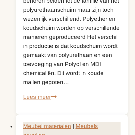
behoren beiden tot de familie van het
polyurethaanschuim maar zijn toch
wezenlijk verschillend. Polyether en
koudschuim worden op verschillende
manieren geproduceerd Het verschil
in productie is dat koudschuim wordt
gemaakt van polyurethaan en een
toevoeging van Polyol en MDI
chemicaliën. Dit wordt in koude
mallen gegoten…
Polyether
Lees meer
en
koudschuim
|
Meubel materialen
|
Meubels
Wat