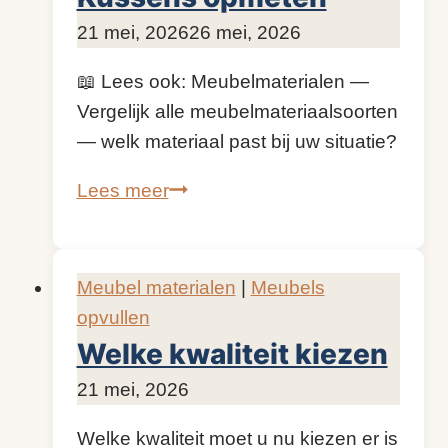
Door
21 mei, 2026
KijkopMeubelen.nl
26 mei, 2026
📖 Lees ook: Meubelmaterialen —
Vergelijk alle meubelmateriaalsoorten
— welk materiaal past bij uw situatie?
Kussens
Lees meer
opmeten
Meubel materialen
|
Meubels
opvullen
Welke kwaliteit kiezen
Door
21 mei, 2026
KijkopMeubelen.nl
Welke kwaliteit moet u nu kiezen er is