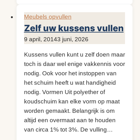
vulling
is
Meubels opvullen
goed?
Zelf uw kussens vullen
Door
9 april, 2014
KijkopMeubelen.nl
3 juni, 2026
Kussens vullen kunt u zelf doen maar
toch is daar wel enige vakkennis voor
nodig. Ook voor het instoppen van
het schuim heeft u wat handigheid
nodig. Vormen Uit polyether of
koudschuim kan elke vorm op maat
worden gemaakt. Belangrijk is om
altijd een overmaat aan te houden
van circa 1% tot 3%. De vulling…