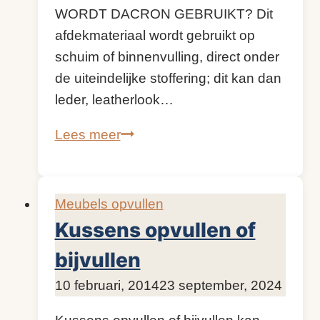
WORDT DACRON GEBRUIKT? Dit
afdekmateriaal wordt gebruikt op
schuim of binnenvulling, direct onder
de uiteindelijke stoffering; dit kan dan
leder, leatherlook…
Dacron,
Lees meer
voorkomt
slijtage
Meubels opvullen
Kussens opvullen of
bijvullen
Door
10 februari, 2014
KijkopMeubelen.nl
23 september, 2024