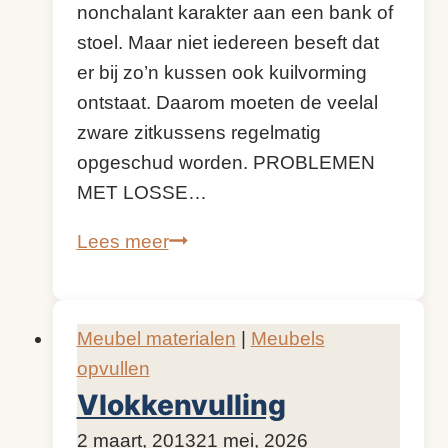
nonchalant karakter aan een bank of
stoel. Maar niet iedereen beseft dat
er bij zo’n kussen ook kuilvorming
ontstaat. Daarom moeten de veelal
zware zitkussens regelmatig
opgeschud worden. PROBLEMEN
MET LOSSE…
Losse
Lees meer
zitkussens
Meubel materialen
|
Meubels
opvullen
Vlokkenvulling
Door
2 maart, 2013
KijkopMeubelen.nl
21 mei, 2026