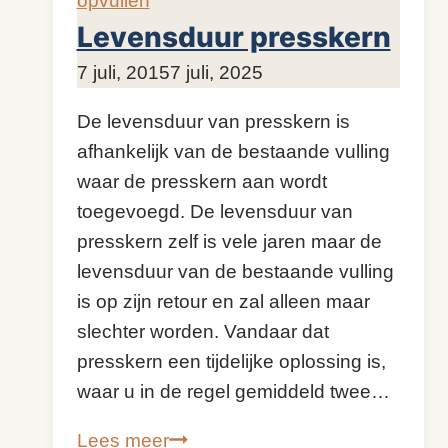
opvullen
is
Levensduur presskern
het
Door
7 juli, 2015
KijkopMeubelen.nl
7 juli, 2025
verschil?
De levensduur van presskern is
afhankelijk van de bestaande vulling
waar de presskern aan wordt
toegevoegd. De levensduur van
presskern zelf is vele jaren maar de
levensduur van de bestaande vulling
is op zijn retour en zal alleen maar
slechter worden. Vandaar dat
presskern een tijdelijke oplossing is,
waar u in de regel gemiddeld twee…
Levensduur
Lees meer