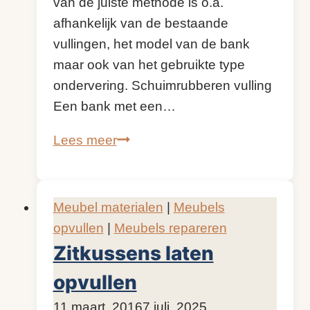
van de juiste methode is o.a.
afhankelijk van de bestaande
vullingen, het model van de bank
maar ook van het gebruikte type
ondervering. Schuimrubberen vulling
Een bank met een…
Welke
Lees meer
nieuwe
vullingen
zijn
Meubel materialen
|
Meubels
geschikt
opvullen
|
Meubels repareren
voor
Zitkussens laten
je
opvullen
meubel?
Door
11 maart, 2016
KijkopMeubelen.nl
7 juli, 2025