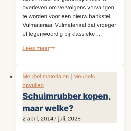
overleven om vervolgens vervangen
te worden voor een nieuw bankstel.
Vulmateriaal Vulmateriaal dat vroeger
of tegenwoordig bij klassieke…
Bijzonder
Lees meer
vulmateriaal
Meubel materialen
|
Meubels
opvullen
Schuimrubber kopen,
maar welke?
Door
2 april, 2014
KijkopMeubelen.nl
7 juli, 2025