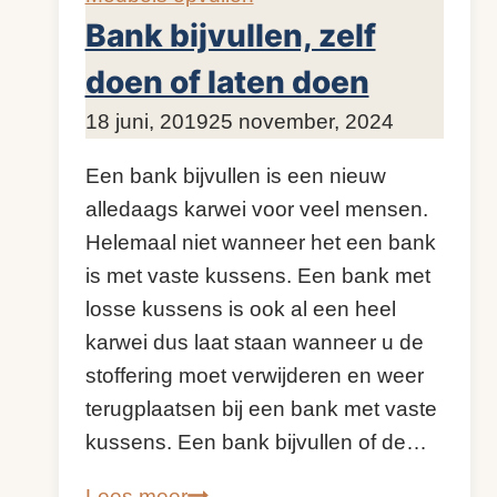
Bank bijvullen, zelf
doen of laten doen
Door
18 juni, 2019
KijkopMeubelen.nl
25 november, 2024
Een bank bijvullen is een nieuw
alledaags karwei voor veel mensen.
Helemaal niet wanneer het een bank
is met vaste kussens. Een bank met
losse kussens is ook al een heel
karwei dus laat staan wanneer u de
stoffering moet verwijderen en weer
terugplaatsen bij een bank met vaste
kussens. Een bank bijvullen of de…
Bank
Lees meer