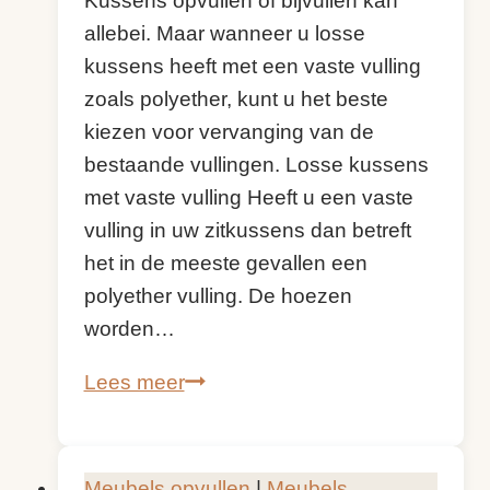
Kussens opvullen of bijvullen kan
allebei. Maar wanneer u losse
kussens heeft met een vaste vulling
zoals polyether, kunt u het beste
kiezen voor vervanging van de
bestaande vullingen. Losse kussens
met vaste vulling Heeft u een vaste
vulling in uw zitkussens dan betreft
het in de meeste gevallen een
polyether vulling. De hoezen
worden…
Kussens
Lees meer
opvullen
of
bijvullen
Meubels opvullen
|
Meubels