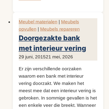
presskern
Meubel materialen
|
Meubels
opvullen
|
Meubels repareren
Doorgezakte bank
met interieur vering
Door
29 juni, 2015
KijkopMeubelen.nl
21 mei, 2026
Er zijn verschillende oorzaken
waarom een bank met interieur
vering doorzakt. We maken het
meest mee dat een interieur vering is
gebroken. In sommige gevallen is het
een enkele veer die breekt. Wanneer