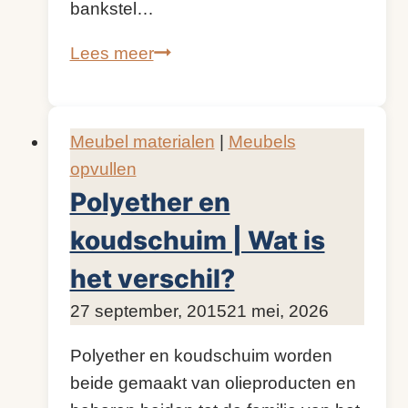
bankstel…
Vulling
Lees meer
in
je
bank
Meubel materialen
|
Meubels
vernieuwen
opvullen
of
Polyether en
een
koudschuim | Wat is
nieuwe
bankstel
het verschil?
kopen
Door
27 september, 2015
KijkopMeubelen.nl
21 mei, 2026
Polyether en koudschuim worden
beide gemaakt van olieproducten en