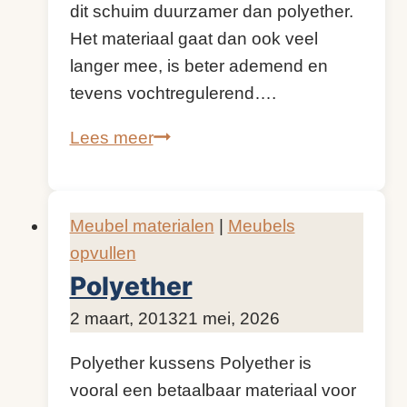
dit schuim duurzamer dan polyether.
Het materiaal gaat dan ook veel
langer mee, is beter ademend en
tevens vochtregulerend….
Koudschuim
Lees meer
Meubel materialen
|
Meubels
opvullen
Polyether
Door
2 maart, 2013
KijkopMeubelen.nl
21 mei, 2026
Polyether kussens Polyether is
vooral een betaalbaar materiaal voor