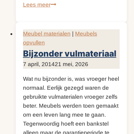
Zelf
Lees meer
uw
kussens
vullen
Meubel materialen
|
Meubels
opvullen
Bijzonder vulmateriaal
Door
7 april, 2014
KijkopMeubelen.nl
21 mei, 2026
Wat nu bijzonder is, was vroeger heel
normaal. Eerlijk gezegd waren de
gebruikte vulmaterialen vroeger zelfs
beter. Meubels werden toen gemaakt
om een leven lang mee te gaan.
Tegenwoordig hoeft een bankstel
alleen maar de garantieperiode te