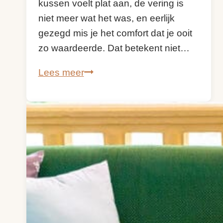
kussen voelt plat aan, de vering is
niet meer wat het was, en eerlijk
gezegd mis je het comfort dat je ooit
zo waardeerde. Dat betekent niet…
Hoe
Lees meer
zorg
je
ervoor
dat
je
bank
weer
net
zo
lekker