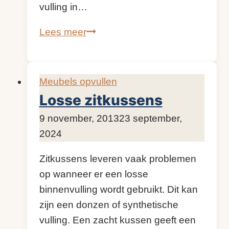
vulling in…
Bank
Lees meer
reparatie
–
welke
Meubels opvullen
opvulmethode
Losse zitkussens
kiezen?
Door
9 november, 2013
KijkopMeubelen.nl
23 september,
2024
Zitkussens leveren vaak problemen
op wanneer er een losse
binnenvulling wordt gebruikt. Dit kan
zijn een donzen of synthetische
vulling. Een zacht kussen geeft een