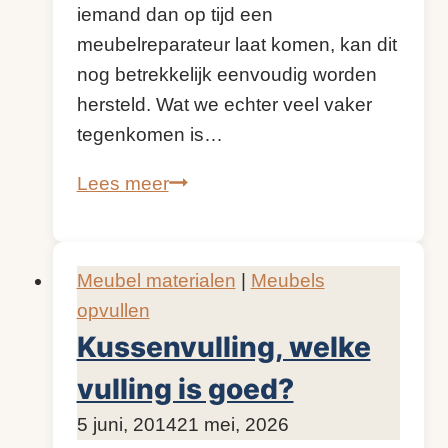
iemand dan op tijd een
meubelreparateur laat komen, kan dit
nog betrekkelijk eenvoudig worden
hersteld. Wat we echter veel vaker
tegenkomen is…
Doorgezakte
Lees meer
bank
met interieur
vering
Meubel materialen
|
Meubels
opvullen
Kussenvulling, welke
vulling is goed?
Door
5 juni, 2014
KijkopMeubelen.nl
21 mei, 2026