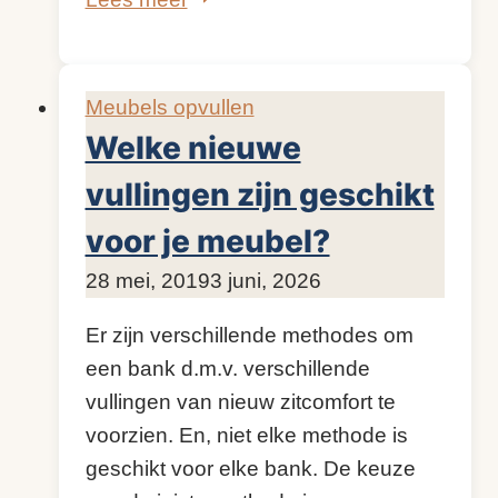
bijvullen,
zelf
doen
Meubels opvullen
of
Welke nieuwe
laten
vullingen zijn geschikt
doen
voor je meubel?
Door
28 mei, 2019
KijkopMeubelen.nl
3 juni, 2026
Er zijn verschillende methodes om
een bank d.m.v. verschillende
vullingen van nieuw zitcomfort te
voorzien. En, niet elke methode is
geschikt voor elke bank. De keuze