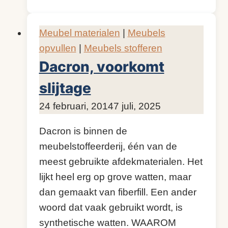
maar
welke?
Meubel materialen
|
Meubels
opvullen
|
Meubels stofferen
Dacron, voorkomt
slijtage
Door
24 februari, 2014
KijkopMeubelen.nl
7 juli, 2025
Dacron is binnen de
meubelstoffeerderij, één van de
meest gebruikte afdekmaterialen. Het
lijkt heel erg op grove watten, maar
dan gemaakt van fiberfill. Een ander
woord dat vaak gebruikt wordt, is
synthetische watten. WAAROM