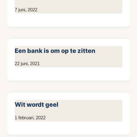
Door
7 juni, 2022
Kim
Sneijder
Een bank is om op te zitten
Door
22 juni, 2021
Kim
Sneijder
Wit wordt geel
Door
1 februari, 2022
Kim
Sneijder