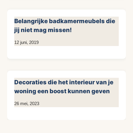
Belangrijke badkamermeubels die
jij niet mag missen!
Door
12 juni, 2019
KijkopMeubelen.nl
Decoraties die het interieur van je
woning een boost kunnen geven
Door
26 mei, 2023
KijkopMeubelen.nl