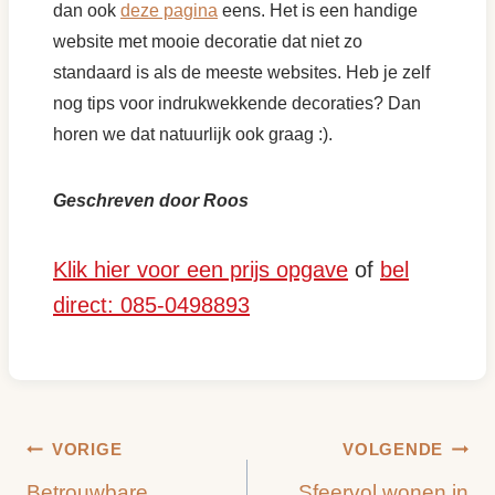
dan ook
deze pagina
eens. Het is een handige
website met mooie decoratie dat niet zo
standaard is als de meeste websites. Heb je zelf
nog tips voor indrukwekkende decoraties? Dan
horen we dat natuurlijk ook graag :).
Geschreven door Roos
Klik hier voor een prijs opgave
of
bel
direct: 085-0498893
Bericht
VORIGE
VOLGENDE
Betrouwbare
Sfeervol wonen in