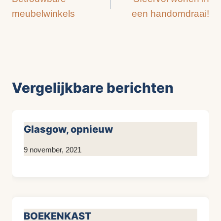
navigatie
meubelwinkels
een handomdraai!
Vergelijkbare berichten
Glasgow, opnieuw
Door
9 november, 2021
Kim
Sneijder
BOEKENKAST