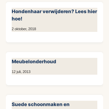
Hondenhaar verwijderen? Lees hier
hoe!
Door
2 oktober, 2018
KijkopMeubelen.nl
Meubelonderhoud
Door
12 juli, 2013
KijkopMeubelen.nl
Suede schoonmaken en