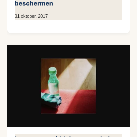
beschermen
Door
31 oktober, 2017
KijkopMeubelen.nl