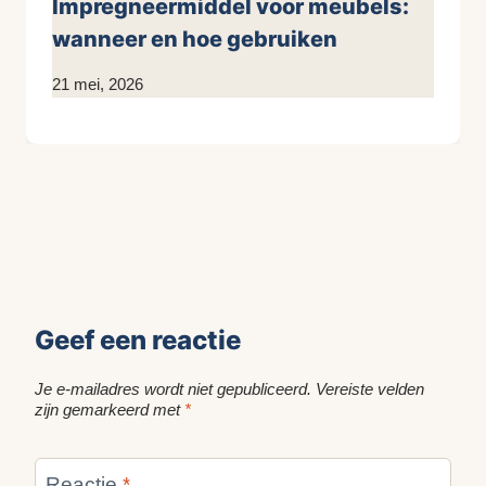
Impregneermiddel voor meubels:
wanneer en hoe gebruiken
Door
21 mei, 2026
KijkopMeubelen.nl
Geef een reactie
Je e-mailadres wordt niet gepubliceerd.
Vereiste velden
zijn gemarkeerd met
*
Reactie
*