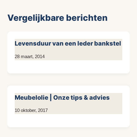
Vergelijkbare berichten
Levensduur van een leder bankstel
Door
28 maart, 2014
KijkopMeubelen.nl
Meubelolie | Onze tips & advies
Door
10 oktober, 2017
KijkopMeubelen.nl