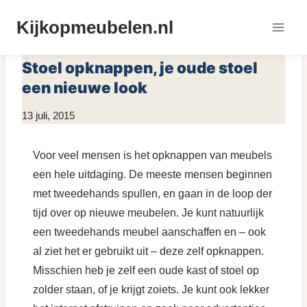
Doorgaan
Kijkopmeubelen.nl
naar
MEUBELS RESTYLEN
|
MEUBELS STOFFEREN
inhoud
Stoel opknappen, je oude stoel
een nieuwe look
Door
13 juli, 2015
KijkopMeubelen.nl
Voor veel mensen is het opknappen van meubels
een hele uitdaging. De meeste mensen beginnen
met tweedehands spullen, en gaan in de loop der
tijd over op nieuwe meubelen. Je kunt natuurlijk
een tweedehands meubel aanschaffen en – ook
al ziet het er gebruikt uit – deze zelf opknappen.
Misschien heb je zelf een oude kast of stoel op
zolder staan, of je krijgt zoiets. Je kunt ook lekker