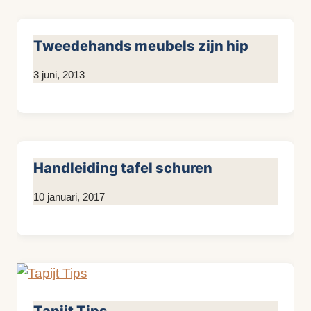
Tweedehands meubels zijn hip
Door
3 juni, 2013
KijkopMeubelen.nl
Handleiding tafel schuren
Door
10 januari, 2017
KijkopMeubelen.nl