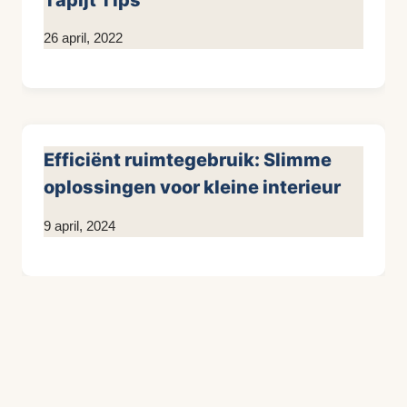
Tapijt Tips
Door
26 april, 2022
Kim
Sneijder
Efficiënt ruimtegebruik: Slimme
oplossingen voor kleine interieur
Door
9 april, 2024
KijkopMeubelen.nl