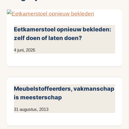
Eetkamerstoel opnieuw bekleden:
zelf doen of laten doen?
Door
4 juni, 2026
KijkopMeubelen.nl
Meubelstoffeerders, vakmanschap
is meesterschap
Door
31 augustus, 2013
KijkopMeubelen.nl