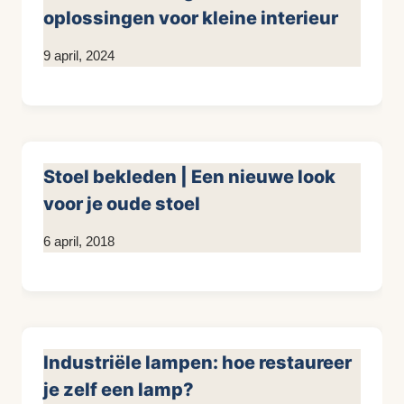
oplossingen voor kleine interieur
Door
9 april, 2024
KijkopMeubelen.nl
Stoel bekleden | Een nieuwe look
voor je oude stoel
Door
6 april, 2018
KijkopMeubelen.nl
Industriële lampen: hoe restaureer
je zelf een lamp?