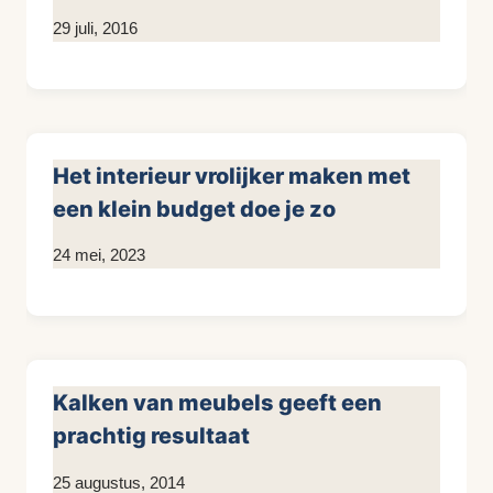
Door
29 juli, 2016
KijkopMeubelen.nl
Het interieur vrolijker maken met
een klein budget doe je zo
Door
24 mei, 2023
KijkopMeubelen.nl
Kalken van meubels geeft een
prachtig resultaat
Door
25 augustus, 2014