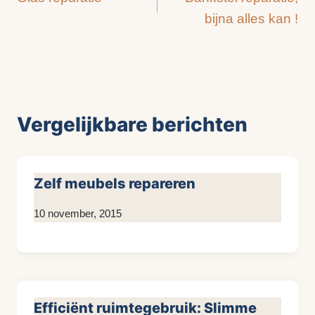
navigatie
bijna alles kan !
Vergelijkbare berichten
Zelf meubels repareren
Door
10 november, 2015
KijkopMeubelen.nl
Efficiënt ruimtegebruik: Slimme