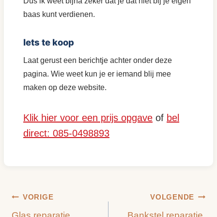
Dus ik weet bijna zeker dat je dat niet bij je eigen
baas kunt verdienen.
Iets te koop
Laat gerust een berichtje achter onder deze
pagina. Wie weet kun je er iemand blij mee
maken op deze website.
Klik hier voor een prijs opgave
of
bel
direct: 085-0498893
Bericht
VORIGE
VOLGENDE
Glas reparatie
Bankstel reparatie,