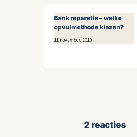
Bank reparatie – welke
opvulmethode kiezen?
Door
11 november, 2013
KijkopMeubelen.nl
2 reacties