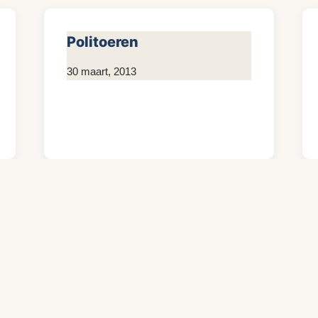
Politoeren
Door
30 maart, 2013
KijkopMeubelen.nl