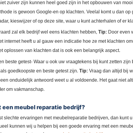
niet zuiver zijn kunnen heel goed zijn in het opbouwen van mooi
thode is gewoon Google-en op klachten. Veelal komt u dan op
adar, kieswijzer of op deze site, waar u kunt achterhalen of er k
raard zal elk bedrijf wel eens klachten hebben,
Tip:
Door even w
et internet heeft u al gauw een indicatie hoe ze met klachten o
het oplossen van klachten dat is ook een belangrijk aspect.
 beste getest- Waar u ook uw vraagtekens bij kunt zetten zijn 
als goedkoopste en beste getest zijn.
Tip:
Vraag dan altijd bij w
j een onduidelijk antwoord weet u al voldoende. Het gaat niet al
der om vakmanschap.
 een meubel reparatie bedrijf?
ist slechte ervaringen met meubelreparatie bedrijven, dan kunt 
tueel kunnen wij u helpen bij een goede ervaring met een meubel 