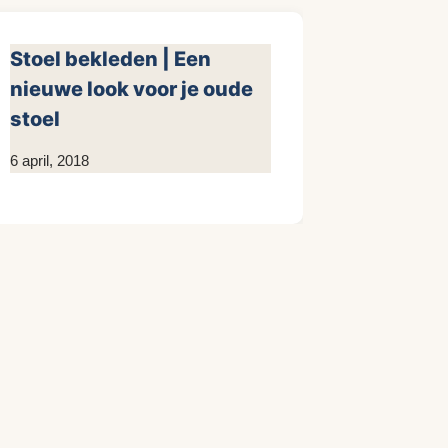
Stoel bekleden | Een
nieuwe look voor je oude
stoel
Door
6 april, 2018
KijkopMeubelen.nl