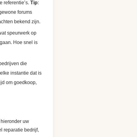
e referentie’s.
Tip
:
 gewone forums
lachten bekend zijn.
at speurwerk op
mgaan. Hoe snel is
bedrijven die
elke instantie dat is
tijd om goedkoop,
u hieronder uw
reparatie bedrijf,