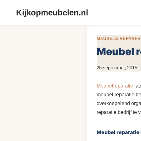
Doorgaan
Kijkopmeubelen.nl
naar
inhoud
MEUBELS REPARER
Meubel r
Door
25 september, 2015
KijkopMeubelen.nl
Meubelreparatie
lat
meubel reparatie bed
overkoepelend orgaa
reparatie bedrijf te 
Meubel reparatie 