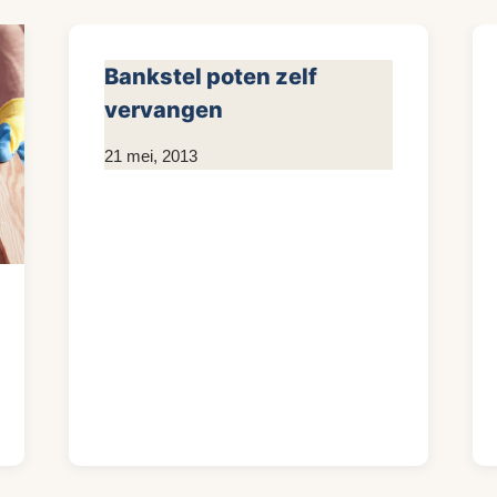
Bankstel poten zelf
vervangen
Door
21 mei, 2013
KijkopMeubelen.nl