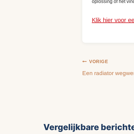
oplossing of het v
Klik hier voor e
Bericht
VORIGE
Een radiator wegwer
navigatie
Vergelijkbare bericht