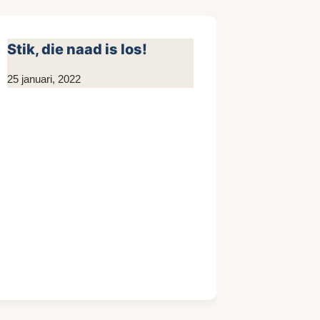
Stik, die naad is los!
Door
25 januari, 2022
Kim
Sneijder