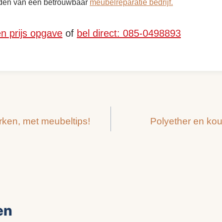
inden van een betrouwbaar
meubelreparatie bedrijf.
en prijs opgave
of
bel direct: 085-0498893
ken, met meubeltips!
Polyether en kou
en