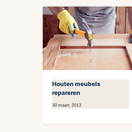
Houten meubels
repareren
Door
30 maart, 2013
KijkopMeubelen.nl