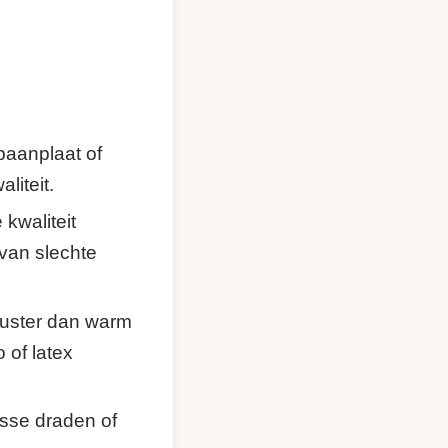
spaanplaat of
liteit.
kwaliteit
 van slechte
buuster dan warm
 of latex
osse draden of