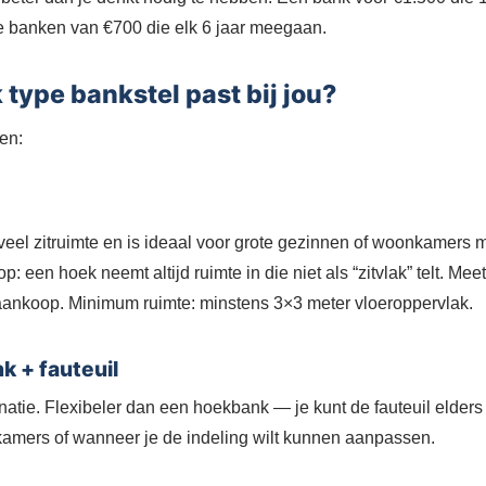
 banken van €700 die elk 6 jaar meegaan.
 type bankstel past bij jou?
pen:
eel zitruimte en is ideaal voor grote gezinnen of woonkamers 
p: een hoek neemt altijd ruimte in die niet als “zitvlak” telt. Mee
 aankoop. Minimum ruimte: minstens 3×3 meter vloeroppervlak.
k + fauteuil
atie. Flexibeler dan een hoekbank — je kunt de fauteuil elders 
kamers of wanneer je de indeling wilt kunnen aanpassen.