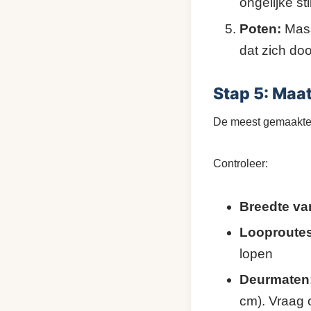
ongelijke st
Poten:
Mass
dat zich doo
Stap 5: Maa
De meest gemaakte f
Controleer:
Breedte va
Looproutes
lopen
Deurmaten
cm). Vraag 