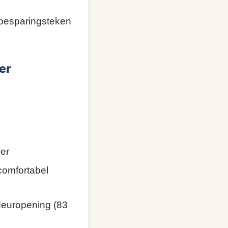
n besparingsteken
er
er
comfortabel
 deuropening (83