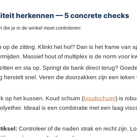
liteit herkennen — 5 concrete checks
en die je in de winkel moet controleren:
 op de zitting. Klinkt het hol? Dan is het frame van 
mijden. Massief hout of multiplex is de norm voor kwa
itten en sta op. Springt de bank direct terug? Goede 
g herstelt snel. Veren die doorzakken zijn een teken
k op het kussen. Koud schuim (
koudschuim
) is ro
lyether. Ideaal is een combinatie met een laag visco
iksel:
Controleer of de naden strak en recht zijn. L