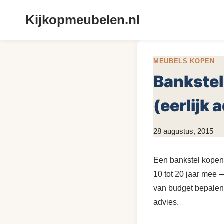
Doorgaan
Kijkopmeubelen.nl
naar
inhoud
MEUBELS KOPEN
Bankstel
(eerlijk 
Door
28 augustus, 2015
KijkopMeubelen.nl
Een bankstel kopen 
10 tot 20 jaar mee 
van budget bepalen 
advies.