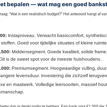
get bepalen — wat mag een goed bankst
raag: “Wat is een realistisch budget?” Het antwoord hangt af v
00:
Instapniveau. Verwacht basiscomfort, synthetisc
toffen. Goed voor tijdelijke situaties of kleine ruimte
.500:
Middensegment. Goede kwaliteit, solide frame
 Dit is de sweet spot voor de meeste huishoudens.
.000:
Premiumsegment. Hoogwaardige vulling, duu
langere levensduur. Investering die zichzelf terugver
xe en maatwerk. Volledige leersoorten, massief hou
akmanschap.
beter dan je denkt nodig te hebben. Een bank voor €1.500 die 