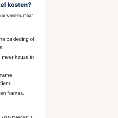
el kosten?
an je wensen, maar
he bekleding of
s.
, meer keuze in
rzame
dient.
ten frames,
15 jaar meegaat is