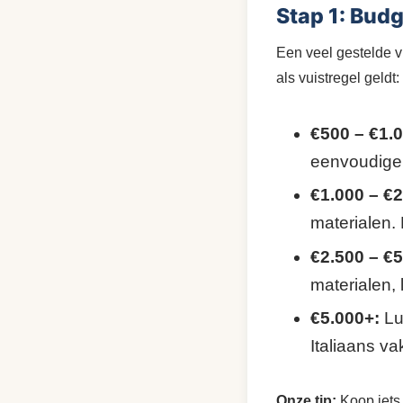
Stap 1: Bud
Een veel gestelde v
als vuistregel geldt:
€500 – €1.0
eenvoudige s
€1.000 – €2
materialen.
€2.500 – €5
materialen, 
€5.000+:
Lu
Italiaans v
Onze tip:
Koop iets 