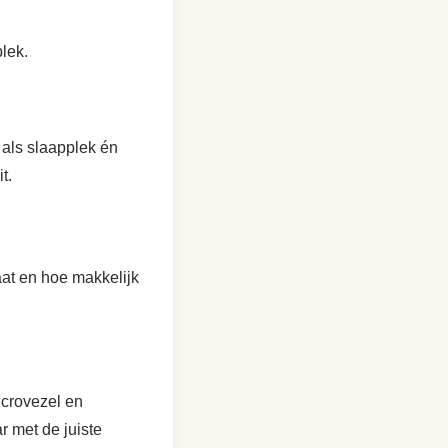
lek.
 als slaapplek én
t.
aat en hoe makkelijk
icrovezel en
r met de juiste