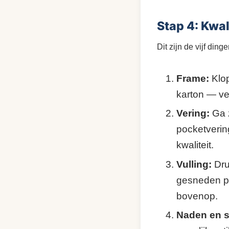
Stap 4: Kwa
Dit zijn de vijf ding
Frame:
Klop
karton — ver
Vering:
Ga z
pocketverin
kwaliteit.
Vulling:
Dru
gesneden po
bovenop.
Naden en st