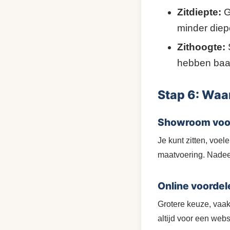
Zitdiepte:
G
minder die
Zithoogte:
hebben baat
Stap 6: Waa
Showroom voo
Je kunt zitten, voe
maatvoering. Nadeel
Online voordel
Grotere keuze, vaak 
altijd voor een web