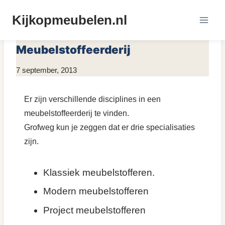
Doorgaan
Kijkopmeubelen.nl
naar
MEUBELS STOFFEREN
inhoud
Meubelstoffeerderij
Door
7 september, 2013
KijkopMeubelen.nl
Er zijn verschillende disciplines in een
meubelstoffeerderij te vinden.
Grofweg kun je zeggen dat er drie specialisaties
zijn.
Klassiek meubelstofferen.
Modern meubelstofferen
Project meubelstofferen