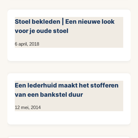
Stoel bekleden | Een nieuwe look
voor je oude stoel
Door
6 april, 2018
KijkopMeubelen.nl
Een lederhuid maakt het stofferen
van een bankstel duur
Door
12 mei, 2014
KijkopMeubelen.nl