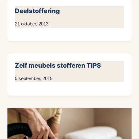
Deelstoffering
Door
21 oktober, 2013
KijkopMeubelen.nl
Zelf meubels stofferen TIPS
Door
5 september, 2015
KijkopMeubelen.nl