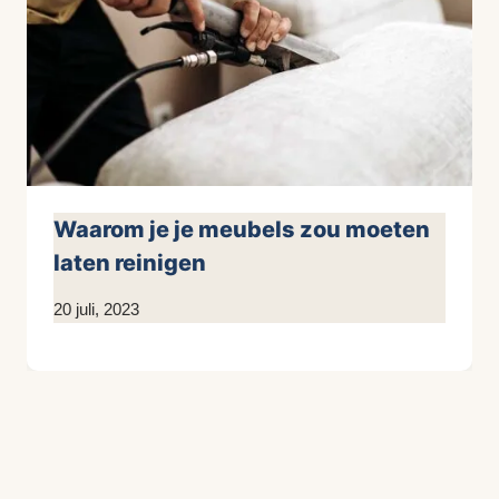
Waarom je je meubels zou moeten
laten reinigen
Door
20 juli, 2023
KijkopMeubelen.nl