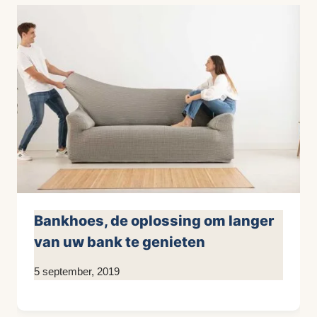
Bankhoes, de oplossing om langer
van uw bank te genieten
Door
5 september, 2019
KijkopMeubelen.nl