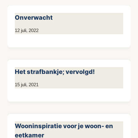
Onverwacht
Door
12 juli, 2022
Kim
Sneijder
Het strafbankje; vervolgd!
Door
15 juli, 2021
Kim
Sneijder
Wooninspiratie voor je woon- en
eetkamer