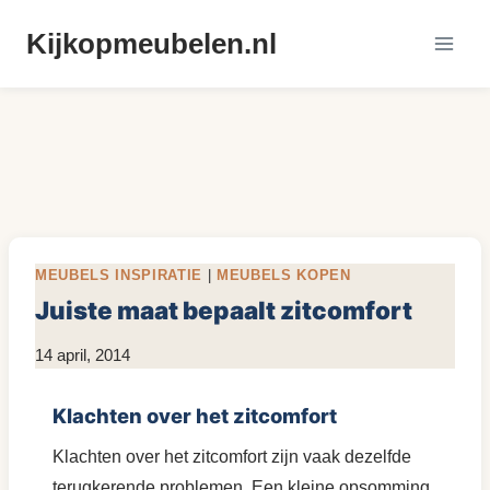
Doorgaan
Kijkopmeubelen.nl
naar
inhoud
MEUBELS INSPIRATIE
|
MEUBELS KOPEN
Juiste maat bepaalt zitcomfort
Door
14 april, 2014
KijkopMeubelen.nl
Klachten over het zitcomfort
Klachten over het zitcomfort zijn vaak dezelfde
terugkerende problemen. Een kleine opsomming