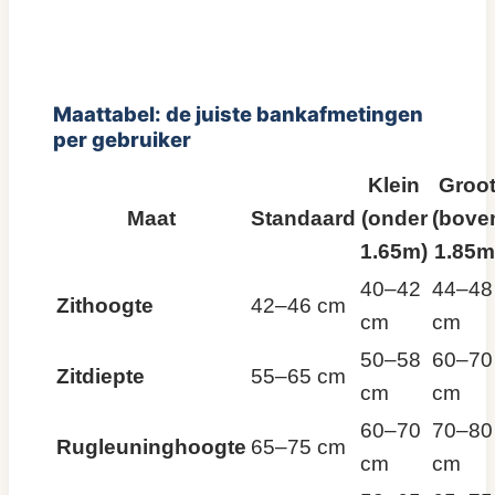
Maattabel: de juiste bankafmetingen
per gebruiker
Klein
Groo
Maat
Standaard
(onder
(bove
1.65m)
1.85m
40–42
44–48
Zithoogte
42–46 cm
cm
cm
50–58
60–70
Zitdiepte
55–65 cm
cm
cm
60–70
70–80
Rugleuninghoogte
65–75 cm
cm
cm