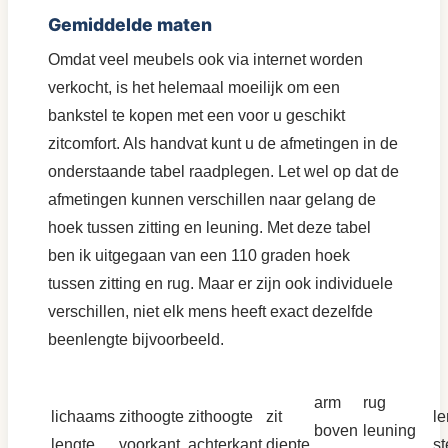
Gemiddelde maten
Omdat veel meubels ook via internet worden
verkocht, is het helemaal moeilijk om een
bankstel te kopen met een voor u geschikt
zitcomfort. Als handvat kunt u de afmetingen in de
onderstaande tabel raadplegen. Let wel op dat de
afmetingen kunnen verschillen naar gelang de
hoek tussen zitting en leuning. Met deze tabel
ben ik uitgegaan van een 110 graden hoek
tussen zitting en rug. Maar er zijn ook individuele
verschillen, niet elk mens heeft exact dezelfde
beenlengte bijvoorbeeld.
arm
rug
lichaams
zithoogte
zithoogte
zit
l
boven
leuning
lengte
voorkant
achterkant
diepte
s