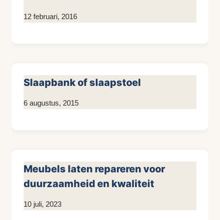
Door
12 februari, 2016
KijkopMeubelen.nl
Slaapbank of slaapstoel
Door
6 augustus, 2015
KijkopMeubelen.nl
Meubels laten repareren voor
duurzaamheid en kwaliteit
Door
10 juli, 2023
KijkopMeubelen.nl