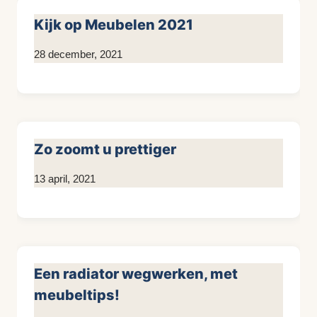
Kijk op Meubelen 2021
Door
28 december, 2021
Kim
Sneijder
Zo zoomt u prettiger
Door
13 april, 2021
Kim
Sneijder
Een radiator wegwerken, met
meubeltips!