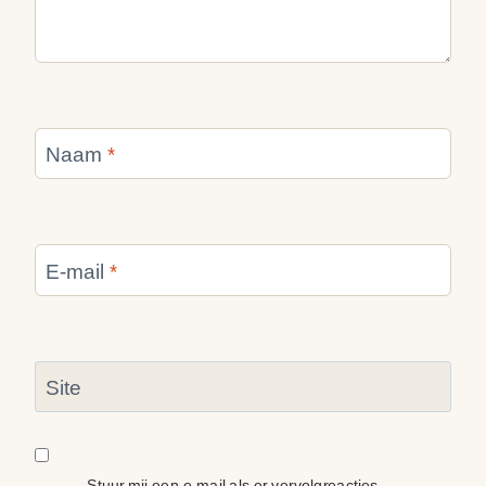
Naam
*
E-mail
*
Site
Stuur mij een e-mail als er vervolgreacties