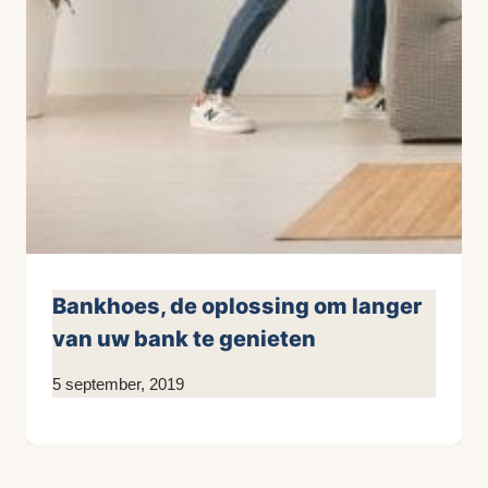
Bankhoes, de oplossing om langer
van uw bank te genieten
Door
5 september, 2019
KijkopMeubelen.nl