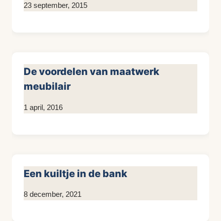
Door
23 september, 2015
KijkopMeubelen.nl
De voordelen van maatwerk
meubilair
Door
1 april, 2016
KijkopMeubelen.nl
Een kuiltje in de bank
Door
8 december, 2021
Kim
Sneijder