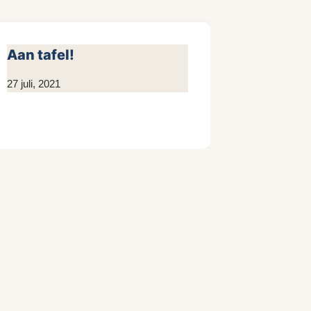
Aan tafel!
Door
27 juli, 2021
Kim
Sneijder