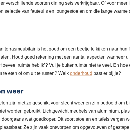
er verschillende soorten dining sets verkrijgbaar. Of voor meer 
en selectie van fauteuils en loungestoelen om die lange warme 
an terrasmeubilair is het goed om een beetje te kijken naar hun 
rialen. Houd goed rekening met een aantal aspecten wanneer u 
oeveel ruimte heb ik’? Vul je buitenruimte niet te veel. En hoe g
m te eten of om uit te rusten? Welk
onderhoud
past er bij je?
en weer
n zijn niet zo geschikt voor slecht weer en zijn bedoeld om b
iet worden gebruikt. Lichtgewicht meubels van aluminium, plasti
jn doorgaans wat goedkoper. Dit soort stoelen en tafels vergen 
rplaatsbaar. Ze zijn vaak ontworpen om opgevouwen of gestape