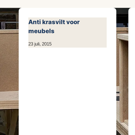
Anti krasvilt voor
meubels
Door
23 juli, 2015
KijkopMeubelen.nl