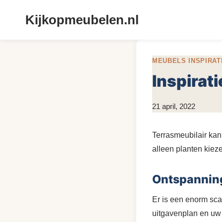
Doorgaan
Kijkopmeubelen.nl
naar
inhoud
MEUBELS INSPIRAT
Inspirati
Door
21 april, 2022
Kim
Sneijder
Terrasmeubilair kan
alleen planten kiez
Ontspannin
Er is een enorm scal
uitgavenplan en uw 