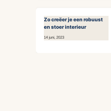
Zo creëer je een robuust
en stoer interieur
Door
14 juni, 2023
KijkopMeubelen.nl