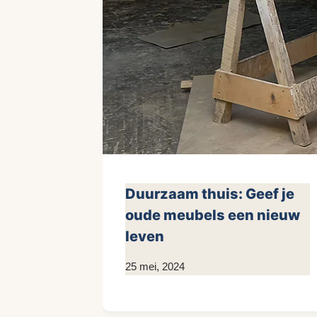
Duurzaam thuis: Geef je
oude meubels een nieuw
leven
Door
25 mei, 2024
KijkopMeubelen.nl