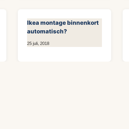
Ikea montage binnenkort
automatisch?
Door
25 juli, 2018
KijkopMeubelen.nl