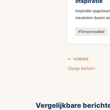
Inspiratie
Inspiratie opgedaan
meubelen daarin wi
Bericht
#
Terrasmeubilair
tags:
Bericht
VORIGE
Slaap lekker!
navigatie
Vergelijkbare bericht