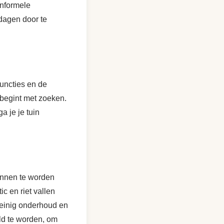
informele
dagen door te
functies en de
begint met zoeken.
a je je tuin
innen te worden
c en riet vallen
weinig onderhoud en
ld te worden, om