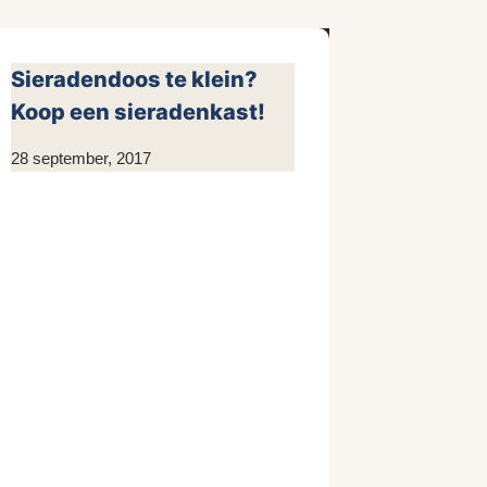
Sieradendoos te klein?
Koop een sieradenkast!
Door
28 september, 2017
KijkopMeubelen.nl