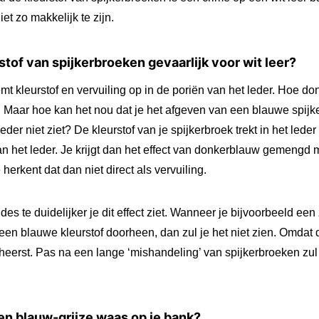
iet zo makkelijk te zijn.
tof van spijkerbroeken gevaarlijk voor wit leer?
mt kleurstof en vervuiling op in de poriën van het leder. Hoe do
et. Maar hoe kan het nou dat je het afgeven van een blauwe spij
eder niet ziet? De kleurstof van je spijkerbroek trekt in het lede
an het leder. Je krijgt dan het effect van donkerblauw gemengd 
herkent dat dan niet direct als vervuiling.
 des te duidelijker je dit effect ziet. Wanneer je bijvoorbeeld ee
een blauwe kleurstof doorheen, dan zul je het niet zien. Omdat 
heerst. Pas na een lange ‘mishandeling’ van spijkerbroeken zul
en blauw-grijze waas op je bank?