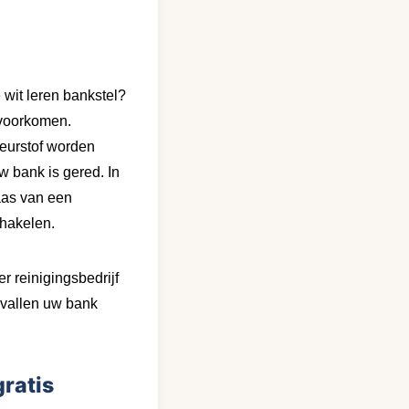
 wit leren bankstel?
e voorkomen.
leurstof worden
 bank is gered. In
aas van een
chakelen.
r reinigingsbedrijf
evallen uw bank
gratis