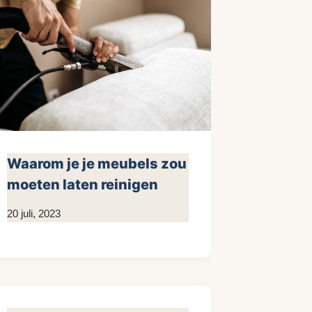
Waarom je je meubels zou
moeten laten reinigen
Door
20 juli, 2023
KijkopMeubelen.nl