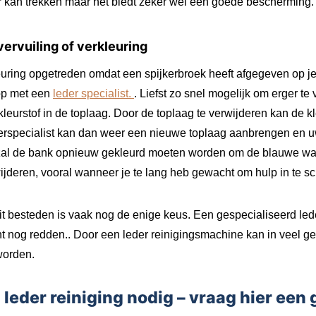
der kan trekken maar het biedt zeker wel een goede bescherming.
ervuiling of verkleuring
leuring opgetreden omdat een spijkerbroek heeft afgegeven op je
op met een
leder specialist.
. Liefst zo snel mogelijk om erger t
kleurstof in de toplaag. Door de toplaag te verwijderen kan de k
erspecialist kan dan weer een nieuwe toplaag aanbrengen en uw
zal de bank opnieuw gekleurd moeten worden om de blauwe w
wijderen, vooral wanneer je te lang heb gewacht om hulp in te s
it besteden is vaak nog de enige keus. Een gespecialiseerd lede
t nog redden.. Door een leder reinigingsmachine kan in veel g
worden.
n leder reiniging nodig – vraag hier een 