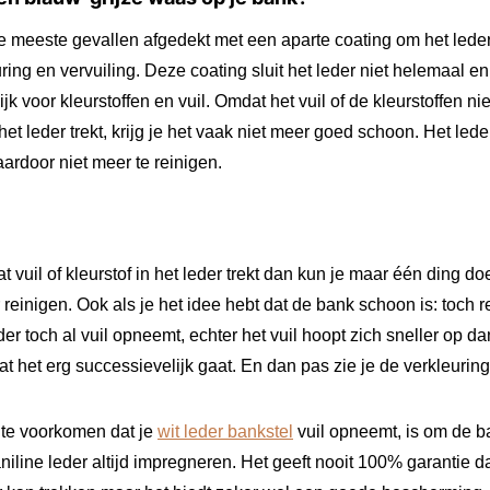
de meeste gevallen afgedekt met een aparte coating om het led
ring en vervuiling. Deze coating sluit het leder niet helemaal en 
k voor kleurstoffen en vuil. Omdat het vuil of de kleurstoffen niet
het leder trekt, krijg je het vaak niet meer goed schoon. Het lede
rdoor niet meer te reinigen.
vuil of kleurstof in het leder trekt dan kun je maar één ding do
 reinigen. Ook als je het idee hebt dat de bank schoon is: toch 
eder toch al vuil opneemt, echter het vuil hoopt zich sneller op da
at het erg successievelijk gaat. En dan pas zie je de verkleuring a
te voorkomen dat je
wit leder bankstel
vuil opneemt, is om de b
iline leder altijd impregneren. Het geeft nooit 100% garantie da