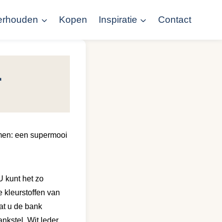
erhouden
Kopen
Inspiratie
Contact
r
omen: een supermooi
U kunt het zo
e kleurstoffen van
at u de bank
nkstel. Wit leder