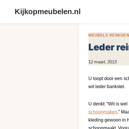
Doorgaan
Kijkopmeubelen.nl
naar
inhoud
MEUBELS REINIGE
Leder rei
Door
12 maart, 2013
KijkopMeubelen.nl
U loopt door een sc
wit leder bankstel.
U denkt: “Wit is wel
schoonmaken
.” Maa
kleding gewoon in h
schoonmaakt. Vooral