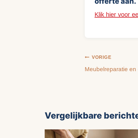
offerte aan.
Klik hier voor e
Bericht
VORIGE
Meubelreparatie en
navigatie
Vergelijkbare bericht