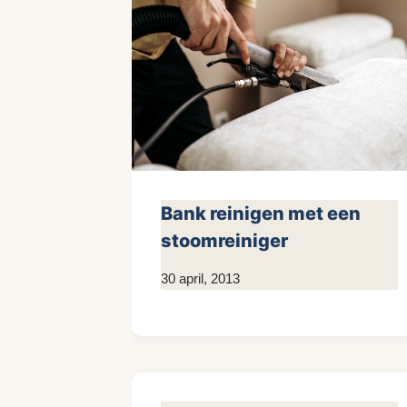
Bank reinigen met een
stoomreiniger
Door
30 april, 2013
KijkopMeubelen.nl