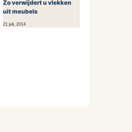
Zo verwijdert u vlekken
uit meubels
Door
21 juli, 2014
KijkopMeubelen.nl