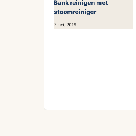
Bank reinigen met
stoomreiniger
Door
7 juni, 2019
KijkopMeubelen.nl