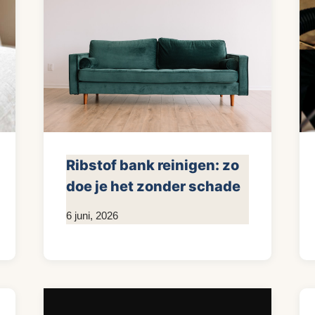
Ribstof bank reinigen: zo
doe je het zonder schade
Door
6 juni, 2026
KijkopMeubelen.nl