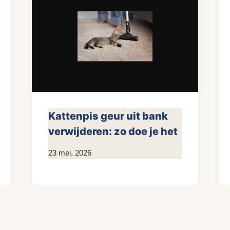
Kattenpis geur uit bank
verwijderen: zo doe je het
Door
23 mei, 2026
KijkopMeubelen.nl