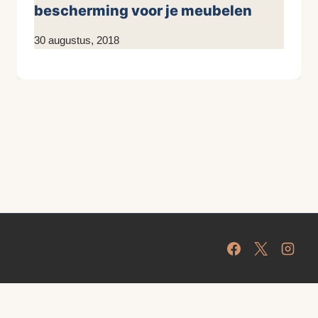
bescherming voor je meubelen
Door
30 augustus, 2018
KijkopMeubelen.nl
Protected by
CleanTalk Anti-Spam