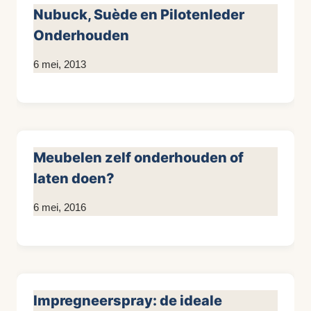
Nubuck, Suède en Pilotenleder
Onderhouden
Door
6 mei, 2013
KijkopMeubelen.nl
Meubelen zelf onderhouden of
laten doen?
Door
6 mei, 2016
KijkopMeubelen.nl
Impregneerspray: de ideale