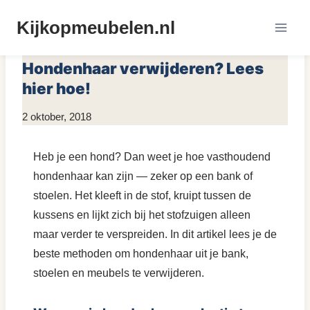
Doorgaan
Kijkopmeubelen.nl
naar
MEUBELS ONDERHOUDEN
|
MEUBELS REINIGEN
inhoud
Hondenhaar verwijderen? Lees
hier hoe!
Door
2 oktober, 2018
KijkopMeubelen.nl
Heb je een hond? Dan weet je hoe vasthoudend
hondenhaar kan zijn — zeker op een bank of
stoelen. Het kleeft in de stof, kruipt tussen de
kussens en lijkt zich bij het stofzuigen alleen
maar verder te verspreiden. In dit artikel lees je de
beste methoden om hondenhaar uit je bank,
stoelen en meubels te verwijderen.