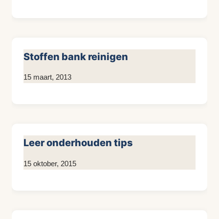
KijkopMeubelen.nl
Stoffen bank reinigen
Door
15 maart, 2013
KijkopMeubelen.nl
Leer onderhouden tips
Door
15 oktober, 2015
KijkopMeubelen.nl