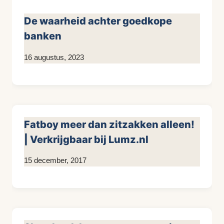
De waarheid achter goedkope
banken
Door
16 augustus, 2023
KijkopMeubelen.nl
Fatboy meer dan zitzakken alleen!
| Verkrijgbaar bij Lumz.nl
Door
15 december, 2017
KijkopMeubelen.nl