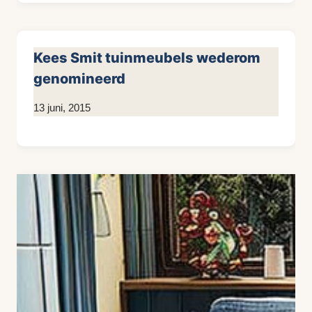
Kees Smit tuinmeubels wederom
genomineerd
Door
13 juni, 2015
KijkopMeubelen.nl