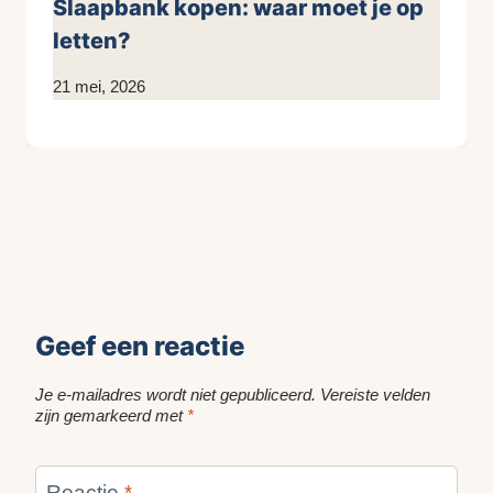
Slaapbank kopen: waar moet je op
letten?
Door
21 mei, 2026
KijkopMeubelen.nl
Geef een reactie
Je e-mailadres wordt niet gepubliceerd.
Vereiste velden
zijn gemarkeerd met
*
Reactie
*