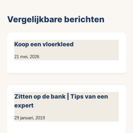
Vergelijkbare berichten
Koop een vloerkleed
Door
21 mei, 2026
KijkopMeubelen.nl
Zitten op de bank | Tips van een
expert
Door
29 januari, 2019
KijkopMeubelen.nl