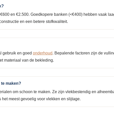
k?
e €600 en €2.500. Goedkopere banken (<€400) hebben vaak laag
onstructie en een betere stofkwaliteit.
l gebruik en goed
onderhoud
. Bepalende factoren zijn de vull
het materiaal van de bekleding.
n te maken?
terialen om schoon te maken. Ze zijn vlekbestendig en afneembaa
het meest gevoelig voor vlekken en slijtage.