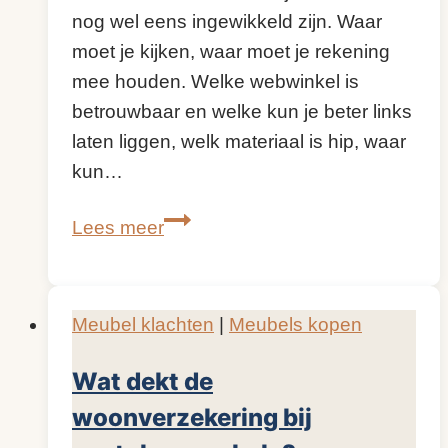
nog wel eens ingewikkeld zijn. Waar
moet je kijken, waar moet je rekening
mee houden. Welke webwinkel is
betrouwbaar en welke kun je beter links
laten liggen, welk materiaal is hip, waar
kun…
Kijk
Lees meer
op
Meubelen;
uw
Meubel klachten
|
Meubels kopen
gids
in
Wat dekt de
de
woonverzekering bij
woonwereld