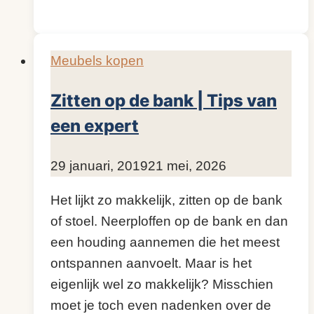
dekt
de
woonverzekering
Meubels kopen
bij
gestolen
Zitten op de bank | Tips van
meubels?
een expert
Door
29 januari, 2019
KijkopMeubelen.nl
21 mei, 2026
Het lijkt zo makkelijk, zitten op de bank
of stoel. Neerploffen op de bank en dan
een houding aannemen die het meest
ontspannen aanvoelt. Maar is het
eigenlijk wel zo makkelijk? Misschien
moet je toch even nadenken over de