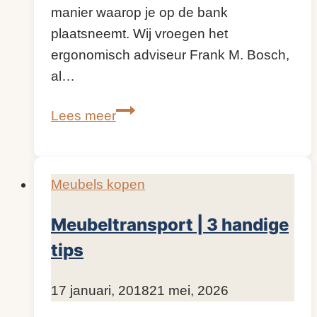
manier waarop je op de bank
plaatsneemt. Wij vroegen het
ergonomisch adviseur Frank M. Bosch,
al…
Zitten
Lees meer
op
de
bank
Meubels kopen
|
Tips
Meubeltransport | 3 handige
van
tips
een
expert
Door
17 januari, 2018
KijkopMeubelen.nl
21 mei, 2026