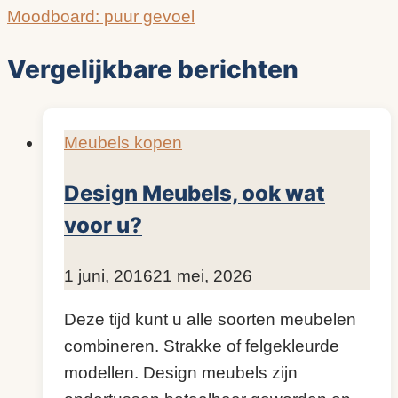
Moodboard: puur gevoel
Vergelijkbare berichten
Meubels kopen
Design Meubels, ook wat
voor u?
Door
1 juni, 2016
KijkopMeubelen.nl
21 mei, 2026
Deze tijd kunt u alle soorten meubelen
combineren. Strakke of felgekleurde
modellen. Design meubels zijn