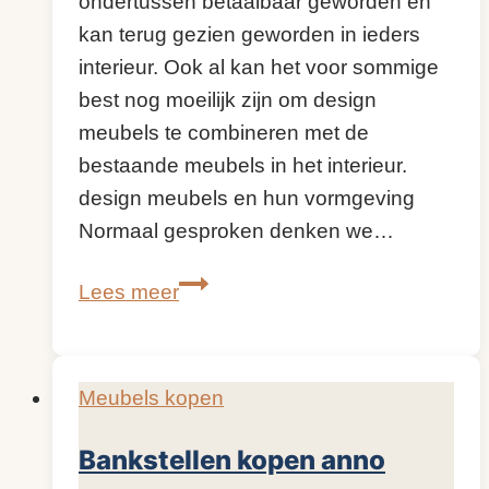
ondertussen betaalbaar geworden en
kan terug gezien geworden in ieders
interieur. Ook al kan het voor sommige
best nog moeilijk zijn om design
meubels te combineren met de
bestaande meubels in het interieur.
design meubels en hun vormgeving
Normaal gesproken denken we…
Design
Lees meer
Meubels,
ook
wat
Meubels kopen
voor
u?
Bankstellen kopen anno