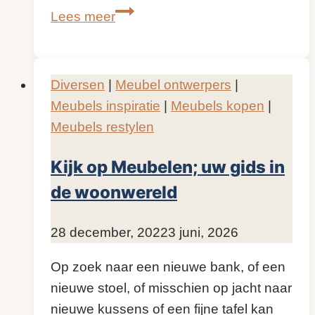
Bankstellen
Lees meer
kopen
anno
2015
Diversen
|
Meubel ontwerpers
|
Meubels inspiratie
|
Meubels kopen
|
Meubels restylen
Kijk op Meubelen; uw gids in
de woonwereld
Door
28 december, 2022
KijkopMeubelen.nl
3 juni, 2026
Op zoek naar een nieuwe bank, of een
nieuwe stoel, of misschien op jacht naar
nieuwe kussens of een fijne tafel kan