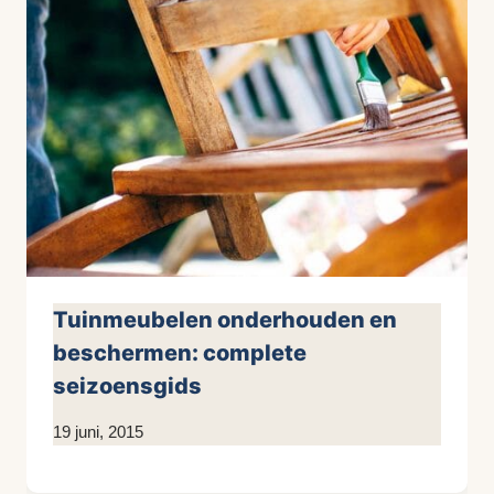
Tuinmeubelen onderhouden en
beschermen: complete
seizoensgids
Door
19 juni, 2015
KijkopMeubelen.nl