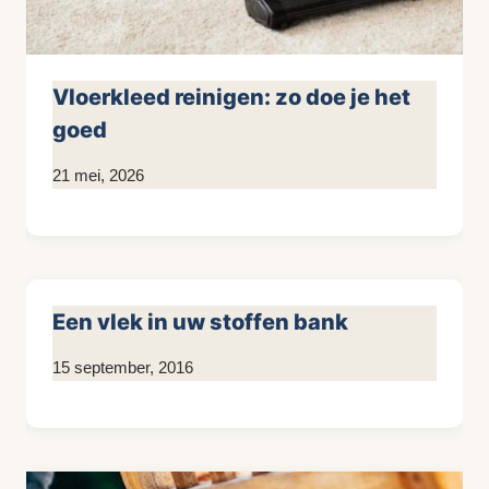
Vloerkleed reinigen: zo doe je het
goed
Door
21 mei, 2026
KijkopMeubelen.nl
Een vlek in uw stoffen bank
Door
15 september, 2016
KijkopMeubelen.nl