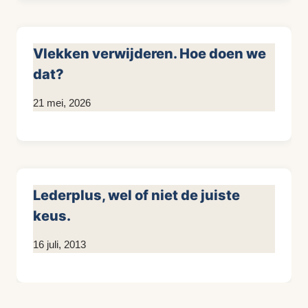
Vlekken verwijderen. Hoe doen we
dat?
Door
21 mei, 2026
KijkopMeubelen.nl
Lederplus, wel of niet de juiste
keus.
Door
16 juli, 2013
KijkopMeubelen.nl