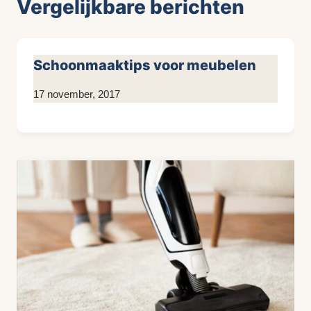
Vergelijkbare berichten
Schoonmaaktips voor meubelen
Door
17 november, 2017
KijkopMeubelen.nl