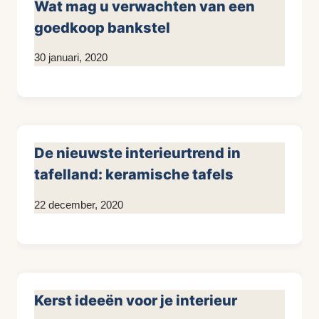
Wat mag u verwachten van een
goedkoop bankstel
Door
30 januari, 2020
KijkopMeubelen.nl
De nieuwste interieurtrend in
tafelland: keramische tafels
Door
22 december, 2020
Kim
Sneijder
Kerst ideeën voor je interieur