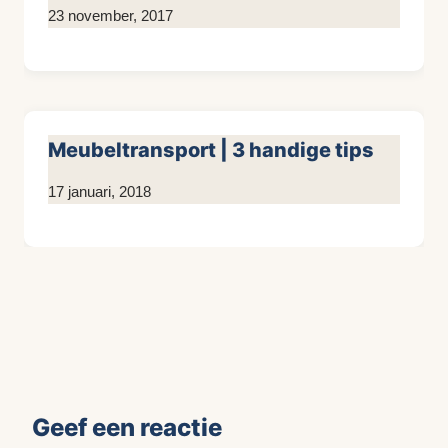
Door
23 november, 2017
KijkopMeubelen.nl
Meubeltransport | 3 handige tips
Door
17 januari, 2018
KijkopMeubelen.nl
Geef een reactie