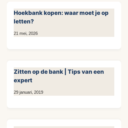
Hoekbank kopen: waar moet je op
letten?
Door
21 mei, 2026
KijkopMeubelen.nl
Zitten op de bank | Tips van een
expert
Door
29 januari, 2019
KijkopMeubelen.nl