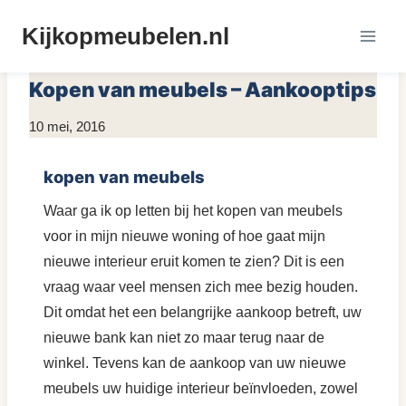
Doorgaan
Kijkopmeubelen.nl
naar
MEUBELS KOPEN
inhoud
Kopen van meubels – Aankooptips
Door
10 mei, 2016
KijkopMeubelen.nl
kopen van meubels
Waar ga ik op letten bij het kopen van meubels
voor in mijn nieuwe woning of hoe gaat mijn
nieuwe interieur eruit komen te zien? Dit is een
vraag waar veel mensen zich mee bezig houden.
Dit omdat het een belangrijke aankoop betreft, uw
nieuwe bank kan niet zo maar terug naar de
winkel. Tevens kan de aankoop van uw nieuwe
meubels uw huidige interieur beïnvloeden, zowel