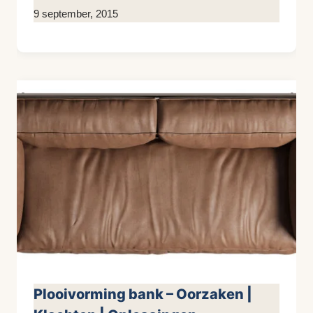
Door
9 september, 2015
KijkopMeubelen.nl
Plooivorming bank – Oorzaken |