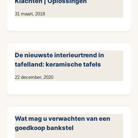
Klachten | Oplossingen
Door
31 maart, 2018
KijkopMeubelen.nl
De nieuwste interieurtrend in
tafelland: keramische tafels
Door
22 december, 2020
Kim
Sneijder
Wat mag u verwachten van een
goedkoop bankstel