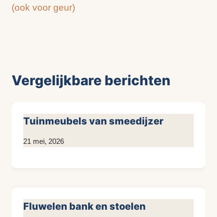
(ook voor geur)
Vergelijkbare berichten
Tuinmeubels van smeedijzer
Door
21 mei, 2026
KijkopMeubelen.nl
Fluwelen bank en stoelen