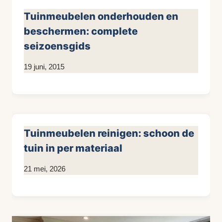
Tuinmeubelen onderhouden en
beschermen: complete
seizoensgids
Door
19 juni, 2015
KijkopMeubelen.nl
Tuinmeubelen reinigen: schoon de
tuin in per materiaal
Door
21 mei, 2026
KijkopMeubelen.nl