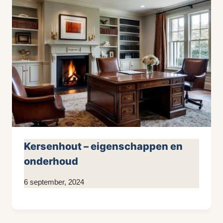
Kersenhout – eigenschappen en
onderhoud
Door
6 september, 2024
KijkopMeubelen.nl