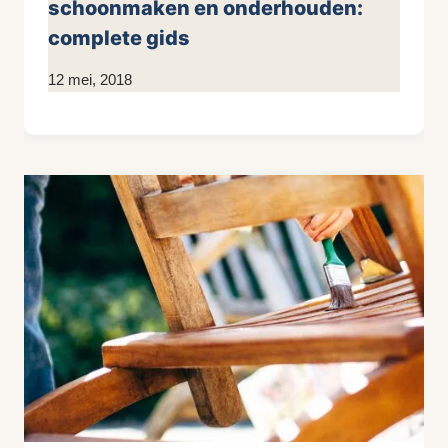
schoonmaken en onderhouden:
complete gids
Door
12 mei, 2018
KijkopMeubelen.nl