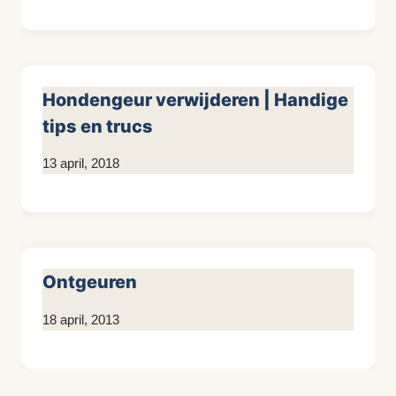
KijkopMeubelen.nl
Hondengeur verwijderen | Handige
tips en trucs
Door
13 april, 2018
KijkopMeubelen.nl
Ontgeuren
Door
18 april, 2013
KijkopMeubelen.nl