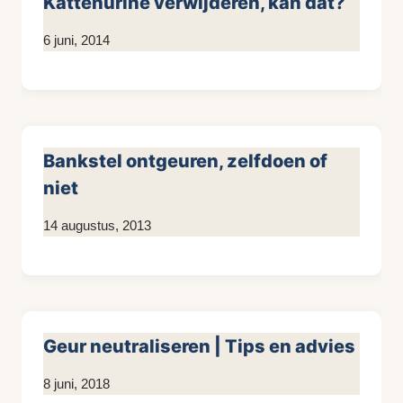
Kattenurine verwijderen, kan dat?
Door
6 juni, 2014
KijkopMeubelen.nl
Bankstel ontgeuren, zelfdoen of
niet
Door
14 augustus, 2013
KijkopMeubelen.nl
Geur neutraliseren | Tips en advies
Door
8 juni, 2018