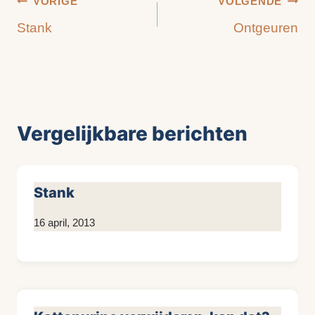
Bericht
VORIGE
VOLGENDE
Stank
Ontgeuren
navigatie
Vergelijkbare berichten
Stank
Door
16 april, 2013
KijkopMeubelen.nl