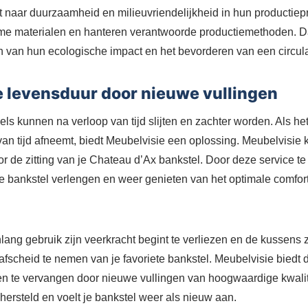
t naar duurzaamheid en milieuvriendelijkheid in hun producti
me materialen en hanteren verantwoorde productiemethoden. 
 van hun ecologische impact en het bevorderen van een circul
e levensduur door nieuwe vullingen
s kunnen na verloop van tijd slijten en zachter worden. Als het 
an tijd afneemt, biedt Meubelvisie een oplossing. Meubelvisie
r de zitting van je Chateau d’Ax bankstel. Door deze service te
e bankstel verlengen en weer genieten van het optimale comfor
lang gebruik zijn veerkracht begint te verliezen en de kussens 
 afscheid te nemen van je favoriete bankstel. Meubelvisie biedt
gen te vervangen door nieuwe vullingen van hoogwaardige kwali
 hersteld en voelt je bankstel weer als nieuw aan.