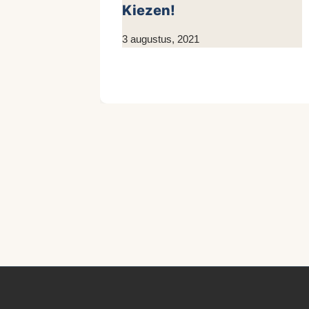
Kiezen!
Door
3 augustus, 2021
Kim
Sneijder