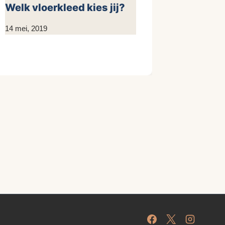
Welk vloerkleed kies jij?
Door
14 mei, 2019
KijkopMeubelen.nl