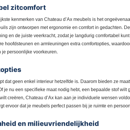
bel zitcomfort
ijkste kenmerken van Chateau d’Ax meubels is het ongeëvenaar
euils zijn ontworpen met ergonomie en comfort in gedachten. D
ng en de juiste veerkracht, zodat je langdurig comfortabel kunt
re hoofdsteunen en armleuningen extra comfortopties, waardoor 
je persoonlijke voorkeuren.
opties
pt dat geen enkel interieur hetzelfde is. Daarom bieden ze maa
f je nu een specifieke maat nodig hebt, een bepaalde stof wilt 
 wilt creëren, Chateau d’Ax kan aan je individuele wensen vold
t ervoor dat je meubels perfect passen bij je ruimte en persoon
heid en milieuvriendelijkheid