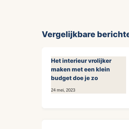
Vergelijkbare bericht
Het interieur vrolijker
maken met een klein
budget doe je zo
Door
24 mei, 2023
KijkopMeubelen.nl