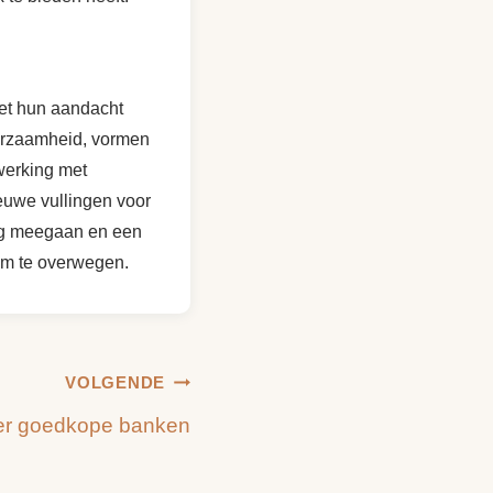
Met hun aandacht
uurzaamheid, vormen
werking met
euwe vullingen voor
lang meegaan en een
 om te overwegen.
VOLGENDE
er goedkope banken