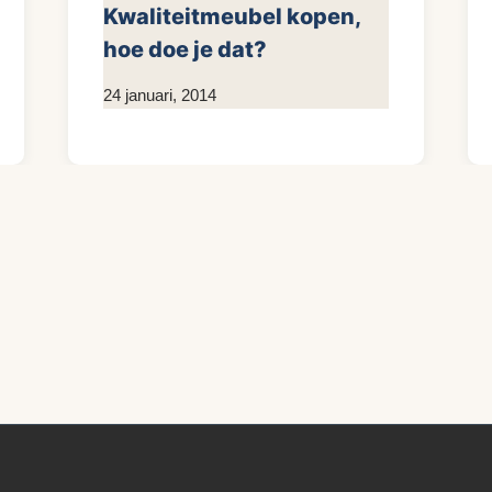
Kwaliteitmeubel kopen,
hoe doe je dat?
Door
24 januari, 2014
KijkopMeubelen.nl