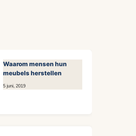
Waarom mensen hun
meubels herstellen
Door
5 juni, 2019
KijkopMeubelen.nl