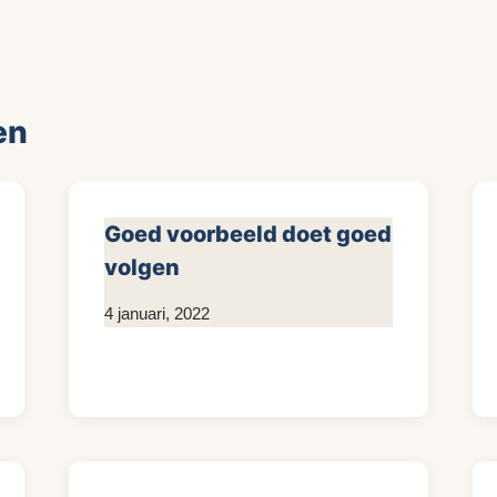
en
Goed voorbeeld doet goed
volgen
Door
4 januari, 2022
Kim
Sneijder