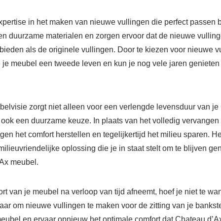
xpertise in het maken van nieuwe vullingen die perfect passen b
en duurzame materialen en zorgen ervoor dat de nieuwe vulling
 bieden als de originele vullingen. Door te kiezen voor nieuwe v
e je meubel een tweede leven en kun je nog vele jaren genieten
elvisie zorgt niet alleen voor een verlengde levensduur van j
 ook een duurzame keuze. In plaats van het volledig vervangen 
gen het comfort herstellen en tegelijkertijd het milieu sparen. He
milieuvriendelijke oplossing die je in staat stelt om te blijven ge
’Ax meubel.
ort van je meubel na verloop van tijd afneemt, hoef je niet te w
laar om nieuwe vullingen te maken voor de zitting van je bankst
eubel en ervaar opnieuw het optimale comfort dat Chateau d’Ax