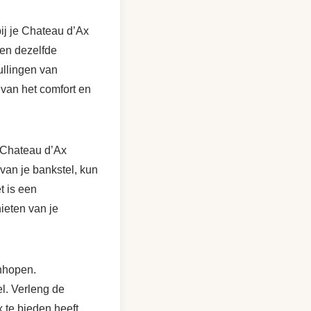
ij je Chateau d’Ax
en dezelfde
ullingen van
 van het comfort en
e Chateau d’Ax
van je bankstel, kun
t is een
nieten van je
anhopen.
el. Verleng de
 te bieden heeft.