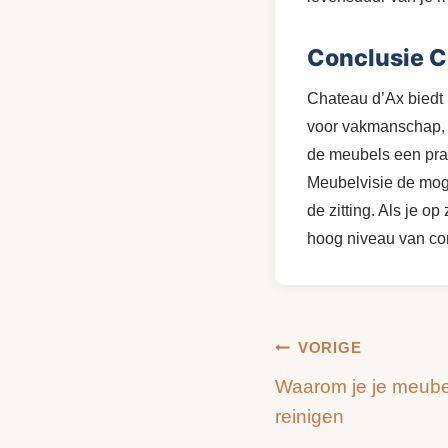
Conclusie C
Chateau d’Ax biedt 
voor vakmanschap, t
de meubels een pra
Meubelvisie de moge
de zitting. Als je o
hoog niveau van com
Bericht
VORIGE
Waarom je je meube
navigatie
reinigen