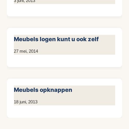
Door
3 juni, 2013
KijkopMeubelen.nl
Meubels logen kunt u ook zelf
Door
27 mei, 2014
KijkopMeubelen.nl
Meubels opknappen
Door
18 juni, 2013
KijkopMeubelen.nl