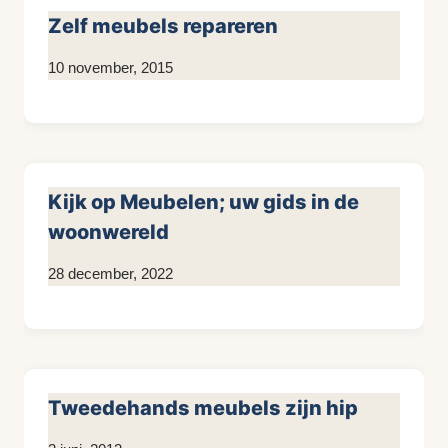
Zelf meubels repareren
Door
10 november, 2015
KijkopMeubelen.nl
Kijk op Meubelen; uw gids in de
woonwereld
Door
28 december, 2022
KijkopMeubelen.nl
Tweedehands meubels zijn hip