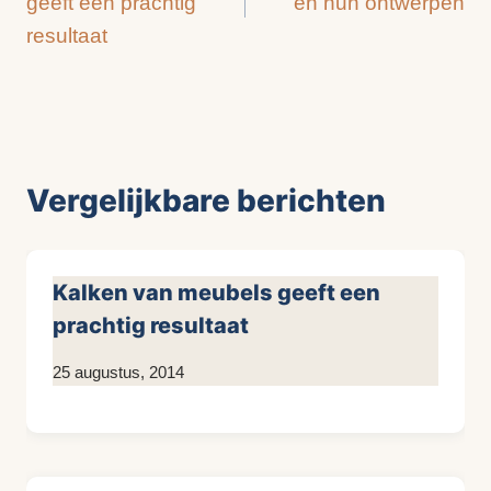
geeft een prachtig
en hun ontwerpen
resultaat
Vergelijkbare berichten
Kalken van meubels geeft een
prachtig resultaat
Door
25 augustus, 2014
KijkopMeubelen.nl