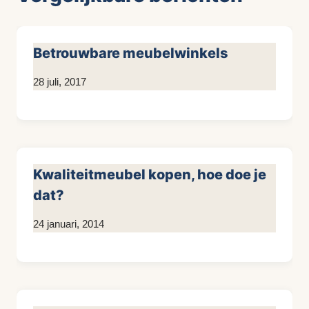
Betrouwbare meubelwinkels
Door
28 juli, 2017
KijkopMeubelen.nl
Kwaliteitmeubel kopen, hoe doe je
dat?
Door
24 januari, 2014
KijkopMeubelen.nl