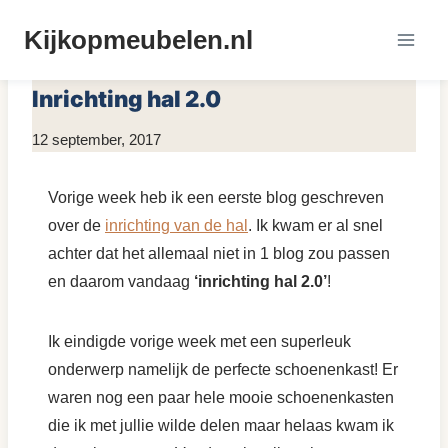
Doorgaan
Kijkopmeubelen.nl
naar
MEUBELS INSPIRATIE
|
MEUBELS KOPEN
inhoud
Inrichting hal 2.0
Door
12 september, 2017
KijkopMeubelen.nl
Vorige week heb ik een eerste blog geschreven
over de
inrichting van de hal
. Ik kwam er al snel
achter dat het allemaal niet in 1 blog zou passen
en daarom vandaag
‘inrichting hal 2.0’
!
Ik eindigde vorige week met een superleuk
onderwerp namelijk de perfecte schoenenkast! Er
waren nog een paar hele mooie schoenenkasten
die ik met jullie wilde delen maar helaas kwam ik