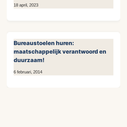
Door
18 april, 2023
KijkopMeubelen.nl
Bureaustoelen huren:
maatschappelijk verantwoord en
duurzaam!
Door
6 februari, 2014
KijkopMeubelen.nl