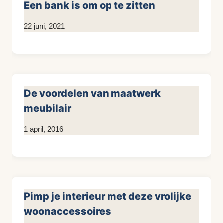
Een bank is om op te zitten
Door
22 juni, 2021
Kim
Sneijder
De voordelen van maatwerk
meubilair
Door
1 april, 2016
KijkopMeubelen.nl
Pimp je interieur met deze vrolijke
woonaccessoires