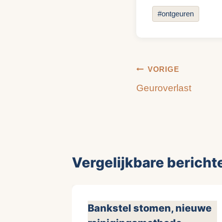
Bericht
#
ontgeuren
tags:
Bericht
VORIGE
Geuroverlast
navigatie
Vergelijkbare bericht
Bankstel stomen, nieuwe