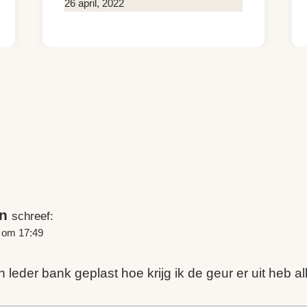
Door
26 april, 2022
Kim
Sneijder
n
schreef:
6 om 17:49
jn leder bank geplast hoe krijg ik de geur er uit heb a