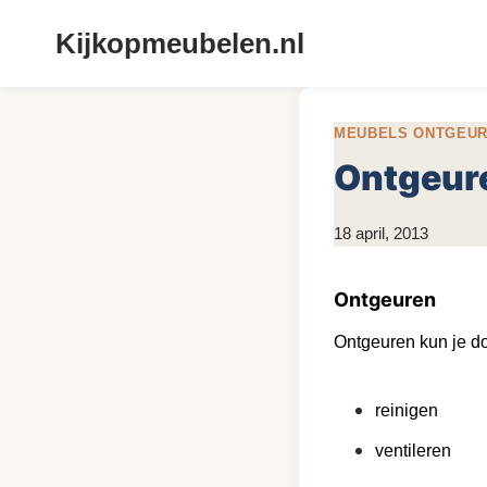
Doorgaan
Kijkopmeubelen.nl
naar
inhoud
MEUBELS ONTGEU
Ontgeur
Door
18 april, 2013
KijkopMeubelen.nl
Ontgeuren
Ontgeuren kun je d
reinigen
ventileren