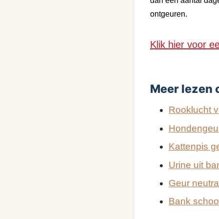
dan een aantal dage
ontgeuren.
Klik hier voor e
Meer lezen 
Rooklucht v
Hondengeur
Kattenpis g
Urine uit b
Geur neutral
Bank schoo