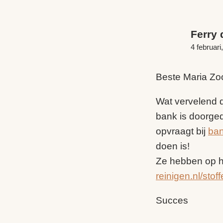
Ferry 
4 februar
Beste Maria Zo
Wat vervelend da
bank is doorged
opvraagt bij
ban
doen is!
Ze hebben op h
reinigen.nl/sto
Succes