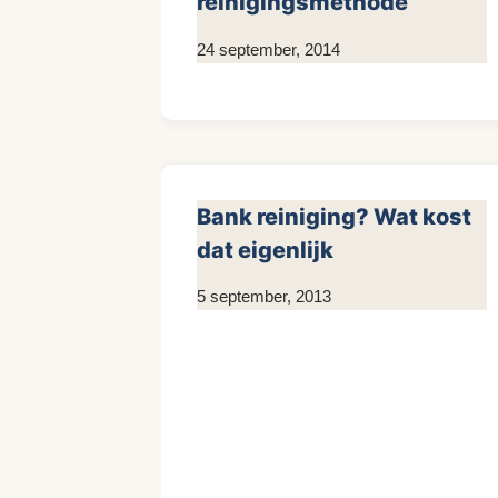
reinigingsmethode
Door
24 september, 2014
KijkopMeubelen.nl
Bank reiniging? Wat kost
dat eigenlijk
Door
5 september, 2013
KijkopMeubelen.nl