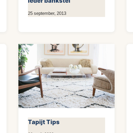
leder bankstel
Door
25 september, 2013
KijkopMeubelen.nl
Tapijt Tips