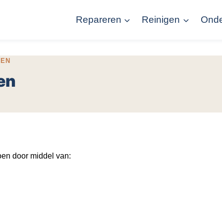
Repareren
Reinigen
Ond
REN
en
oen door middel van: