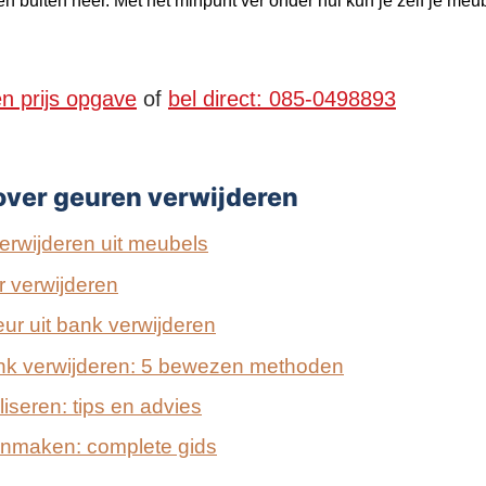
n buiten neer. Met het minpunt ver onder nul kun je zelf je meub
en prijs opgave
of
bel direct: 085-0498893
over geuren verwijderen
erwijderen uit meubels
 verwijderen
eur uit bank verwijderen
ank verwijderen: 5 bewezen methoden
iseren: tips en advies
nmaken: complete gids