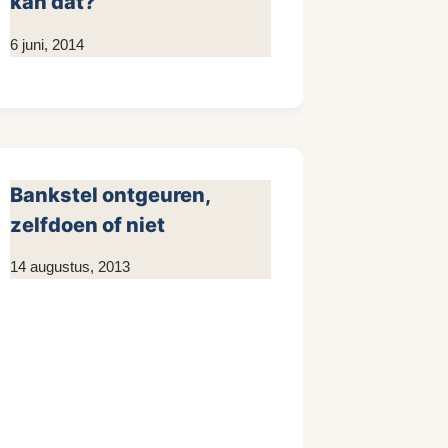
kan dat?
Door
6 juni, 2014
KijkopMeubelen.nl
Bankstel ontgeuren,
zelfdoen of niet
Door
14 augustus, 2013
KijkopMeubelen.nl