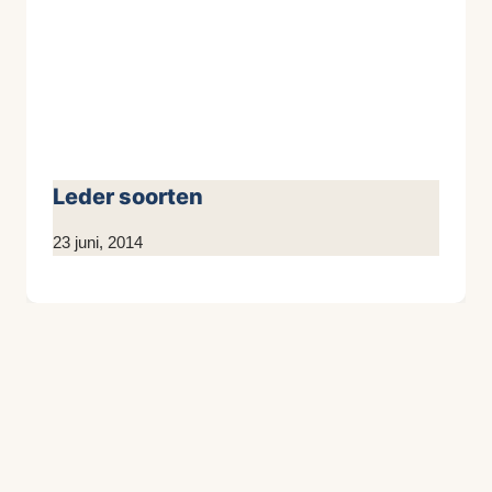
Leder soorten
Door
23 juni, 2014
KijkopMeubelen.nl