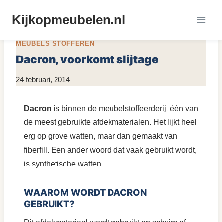
Doorgaan
Kijkopmeubelen.nl
naar
MEUBEL MATERIALEN
|
MEUBELS OPVULLEN
|
inhoud
MEUBELS STOFFEREN
Dacron, voorkomt slijtage
Door
24 februari, 2014
KijkopMeubelen.nl
Dacron
is binnen de meubelstoffeerderij, één van
de meest gebruikte afdekmaterialen. Het lijkt heel
erg op grove watten, maar dan gemaakt van
fiberfill. Een ander woord dat vaak gebruikt wordt,
is synthetische watten.
WAAROM WORDT DACRON
GEBRUIKT?