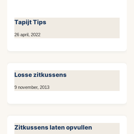
Tapijt Tips
Door
26 april, 2022
Kim
Sneijder
Losse zitkussens
Door
9 november, 2013
KijkopMeubelen.nl
Zitkussens laten opvullen