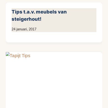
Tips t.a.v. meubels van
steigerhout!
Door
24 januari, 2017
KijkopMeubelen.nl