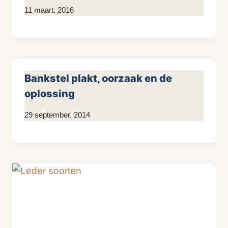
Door
11 maart, 2016
KijkopMeubelen.nl
Bankstel plakt, oorzaak en de
oplossing
Door
29 september, 2014
KijkopMeubelen.nl