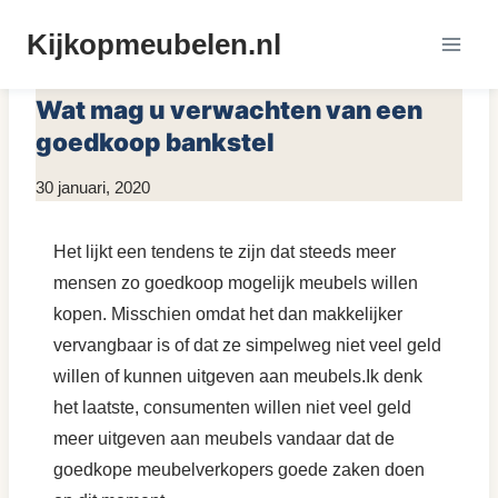
Doorgaan
Kijkopmeubelen.nl
naar
MEUBEL KLACHTEN
|
MEUBELS KOPEN
inhoud
Wat mag u verwachten van een
goedkoop bankstel
Door
30 januari, 2020
KijkopMeubelen.nl
Het lijkt een tendens te zijn dat steeds meer
mensen zo goedkoop mogelijk meubels willen
kopen. Misschien omdat het dan makkelijker
vervangbaar is of dat ze simpelweg niet veel geld
willen of kunnen uitgeven aan meubels.Ik denk
het laatste, consumenten willen niet veel geld
meer uitgeven aan meubels vandaar dat de
goedkope meubelverkopers goede zaken doen