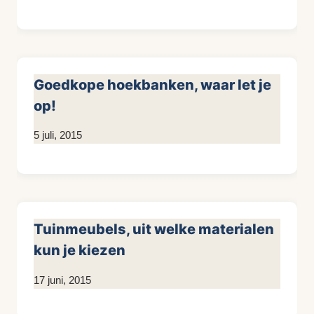
KijkopMeubelen.nl
Goedkope hoekbanken, waar let je
op!
Door
5 juli, 2015
KijkopMeubelen.nl
Tuinmeubels, uit welke materialen
kun je kiezen
Door
17 juni, 2015
KijkopMeubelen.nl