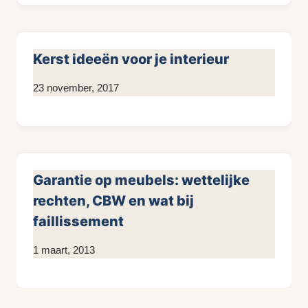
Kerst ideeën voor je interieur
Door
23 november, 2017
KijkopMeubelen.nl
Garantie op meubels: wettelijke
rechten, CBW en wat bij
faillissement
Door
1 maart, 2013
KijkopMeubelen.nl