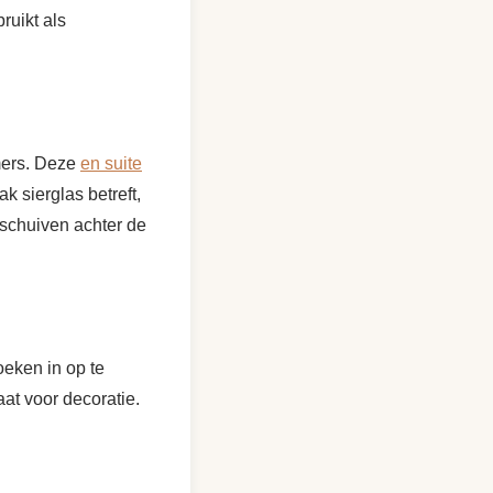
ruikt als
mers. Deze
en suite
k sierglas betreft,
n schuiven achter de
oeken in op te
at voor decoratie.