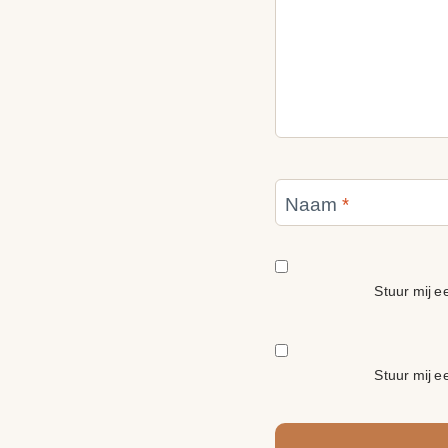
Naam
*
Stuur mij ee
Stuur mij e