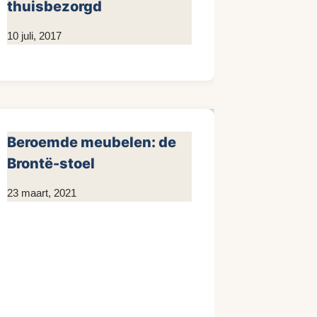
thuisbezorgd
Door
10 juli, 2017
KijkopMeubelen.nl
Beroemde meubelen: de
Brontë-stoel
Door
23 maart, 2021
Kim
Sneijder