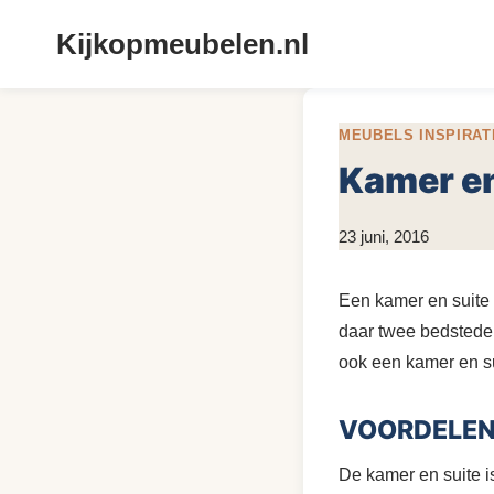
Doorgaan
Kijkopmeubelen.nl
naar
inhoud
MEUBELS INSPIRAT
Kamer en
Door
23 juni, 2016
KijkopMeubelen.nl
Een kamer en suite 
daar twee bedsteden
ook een kamer en s
VOORDELEN 
De kamer en suite i