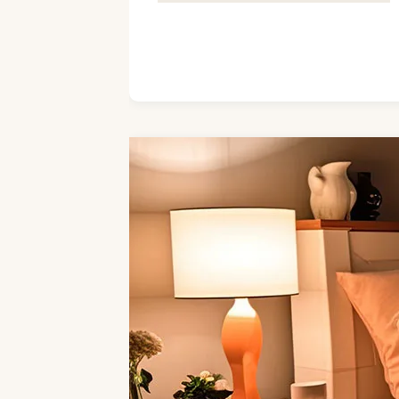
Kim
Sneijder