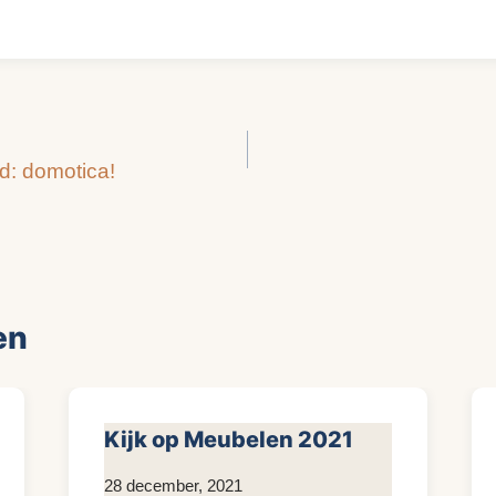
nd: domotica!
en
Kijk op Meubelen 2021
Door
28 december, 2021