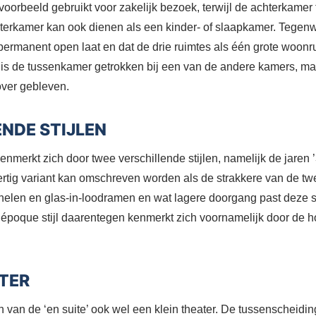
voorbeeld gebruikt voor zakelijk bezoek, terwijl de achterkamer 
erkamer kan ook dienen als een kinder- of slaapkamer. Tegenw
ermanent open laat en dat de drie ruimtes als één grote woon
 is de tussenkamer getrokken bij een van de andere kamers, maa
over gebleven.
NDE STIJLEN
nmerkt zich door twee verschillende stijlen, namelijk de jaren ’3
rtig variant kan omschreven worden als de strakkere van de tw
anelen en glas-in-loodramen en wat lagere doorgang past deze st
 époque stijl daarentegen kenmerkt zich voornamelijk door de 
TER
van de ‘en suite’ ook wel een klein theater. De tussenscheidin