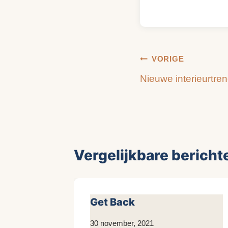
Bericht
VORIGE
Nieuwe interieurtre
navigatie
Vergelijkbare bericht
Get Back
Door
30 november, 2021