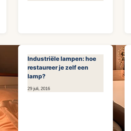
Kim
Sneijder
Industriële lampen: hoe
restaureer je zelf een
lamp?
Door
29 juli, 2016
KijkopMeubelen.nl