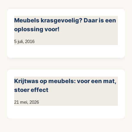
Meubels krasgevoelig? Daar is een
oplossing voor!
Door
5 juli, 2016
KijkopMeubelen.nl
Krijtwas op meubels: voor een mat,
stoer effect
Door
21 mei, 2026
KijkopMeubelen.nl