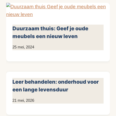
Duurzaam thuis: Geef je oude
meubels een nieuw leven
Door
25 mei, 2024
KijkopMeubelen.nl
Leer behandelen: onderhoud voor
een lange levensduur
Door
21 mei, 2026
KijkopMeubelen.nl