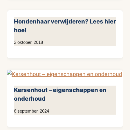
Hondenhaar verwijderen? Lees hier
hoe!
Door
2 oktober, 2018
KijkopMeubelen.nl
Kersenhout – eigenschappen en
onderhoud
Door
6 september, 2024
KijkopMeubelen.nl