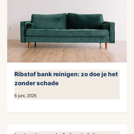
Ribstof bank reinigen: zo doe je het
zonder schade
Door
6 juni, 2026
KijkopMeubelen.nl