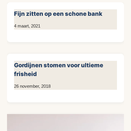
Fijn zitten op een schone bank
Door
4 maart, 2021
Kim
Sneijder
Gordijnen stomen voor ultieme
frisheid
Door
26 november, 2018
KijkopMeubelen.nl