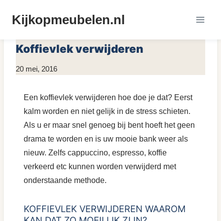
Doorgaan
Kijkopmeubelen.nl
naar
MEUBELS REINIGEN
inhoud
Koffievlek verwijderen
Door
20 mei, 2016
KijkopMeubelen.nl
Een koffievlek verwijderen hoe doe je dat? Eerst
kalm worden en niet gelijk in de stress schieten.
Als u er maar snel genoeg bij bent hoeft het geen
drama te worden en is uw mooie bank weer als
nieuw. Zelfs cappuccino, espresso, koffie
verkeerd etc kunnen worden verwijderd met
onderstaande methode.
KOFFIEVLEK VERWIJDEREN WAAROM
KAN DAT ZO MOEILIJK ZIJN?