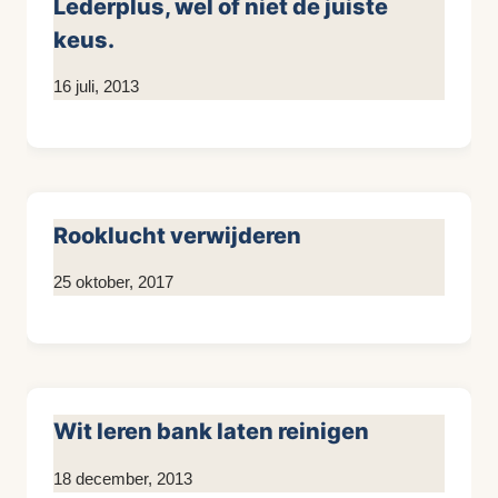
Lederplus, wel of niet de juiste
keus.
Door
16 juli, 2013
KijkopMeubelen.nl
Rooklucht verwijderen
Door
25 oktober, 2017
KijkopMeubelen.nl
Wit leren bank laten reinigen
Door
18 december, 2013