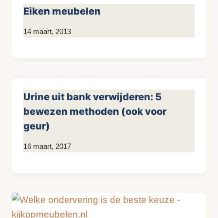
Eiken meubelen
Door
14 maart, 2013
KijkopMeubelen.nl
Urine uit bank verwijderen: 5
bewezen methoden (ook voor
geur)
Door
16 maart, 2017
KijkopMeubelen.nl