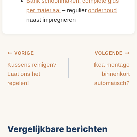
Bank schoonmaken: complete gids
per materiaal
– regulier
onderhoud
naast impregneren
Bericht
VORIGE
VOLGENDE
Kussens reinigen?
Ikea montage
navigatie
Laat ons het
binnenkort
regelen!
automatisch?
Vergelijkbare berichten