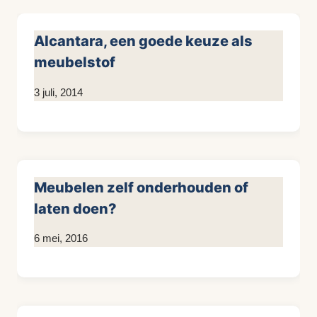
Alcantara, een goede keuze als
meubelstof
Door
3 juli, 2014
KijkopMeubelen.nl
Meubelen zelf onderhouden of
laten doen?
Door
6 mei, 2016
KijkopMeubelen.nl