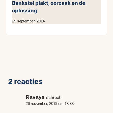
Bankstel plakt, oorzaak en de
oplossing
Door
29 september, 2014
KijkopMeubelen.nl
2 reacties
Ravays
schreef:
26 november, 2019 om 18:33