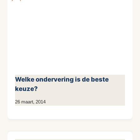
Welke ondervering is de beste
keuze?
Door
26 maart, 2014
KijkopMeubelen.nl