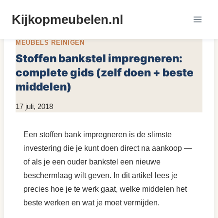
Doorgaan
Kijkopmeubelen.nl
naar
MEUBEL MATERIALEN
|
MEUBELS ONDERHOUDEN
|
inhoud
MEUBELS REINIGEN
Stoffen bankstel impregneren:
complete gids (zelf doen + beste
middelen)
Door
17 juli, 2018
KijkopMeubelen.nl
Een stoffen bank impregneren is de slimste
investering die je kunt doen direct na aankoop —
of als je een ouder bankstel een nieuwe
beschermlaag wilt geven. In dit artikel lees je
precies hoe je te werk gaat, welke middelen het
beste werken en wat je moet vermijden.