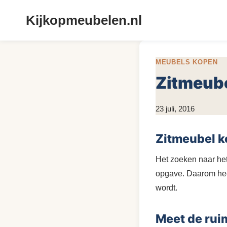
Doorgaan
Kijkopmeubelen.nl
naar
inhoud
MEUBELS KOPEN
Zitmeube
Door
23 juli, 2016
KijkopMeubelen.nl
Zitmeubel 
Het zoeken naar het
opgave. Daarom hee
wordt.
Meet de rui