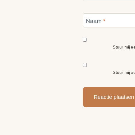
Naam
*
Stuur mij ee
Stuur mij e