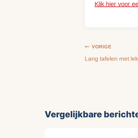
Klik hier voor e
Bericht
VORIGE
Lang tafelen met le
navigatie
Vergelijkbare bericht