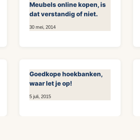
Meubels online kopen, is
dat verstandig of niet.
Door
30 mei, 2014
KijkopMeubelen.nl
Goedkope hoekbanken,
waar let je op!
Door
5 juli, 2015
KijkopMeubelen.nl