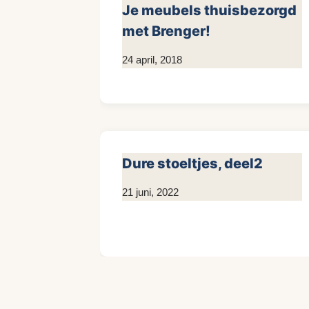
Je meubels thuisbezorgd
met Brenger!
Door
24 april, 2018
KijkopMeubelen.nl
Dure stoeltjes, deel2
Door
21 juni, 2022
Kim
Sneijder