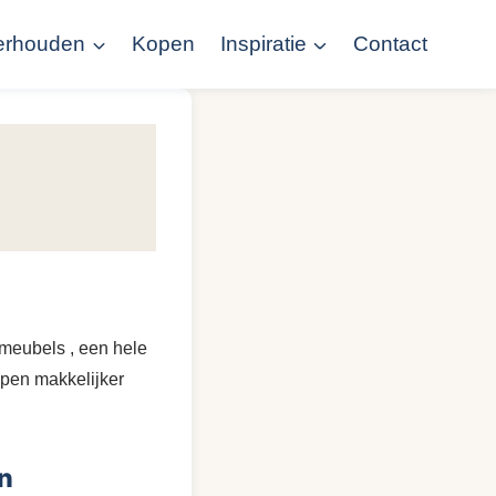
erhouden
Kopen
Inspiratie
Contact
 meubels , een hele
open makkelijker
en