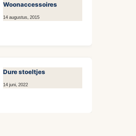
Woonaccessoires
Door
14 augustus, 2015
KijkopMeubelen.nl
Dure stoeltjes
Door
14 juni, 2022
Kim
Sneijder