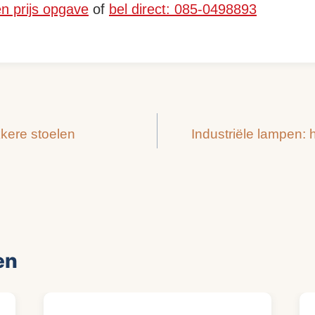
en prijs opgave
of
bel direct: 085-0498893
kkere stoelen
Industriële lampen: h
en