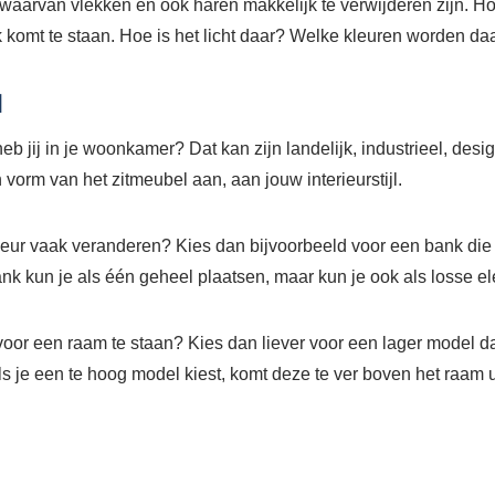
waarvan vlekken en ook haren makkelijk te verwijderen zijn. H
 komt te staan. Hoe is het licht daar? Welke kleuren worden daa
l
heb jij in je woonkamer? Dat kan zijn landelijk, industrieel, desig
en vorm van het zitmeubel aan, aan jouw interieurstijl.
erieur vaak veranderen? Kies dan bijvoorbeeld voor een bank die
k kun je als één geheel plaatsen, maar kun je ook als losse e
oor een raam te staan? Kies dan liever voor een lager model d
s je een te hoog model kiest, komt deze te ver boven het raam u