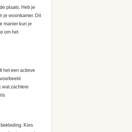
 de plaats. Heb je
n je woonkamer. Dit
ze manier kun je
te om het
t het een actieve
jvoorbeeld
k wat zachtere
els
 bekleding. Kies