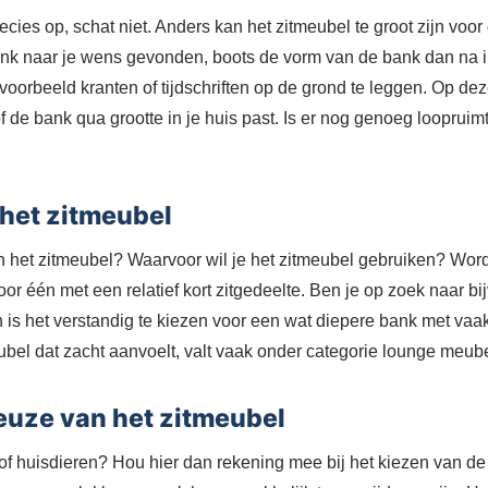
cies op, schat niet. Anders kan het zitmeubel te groot zijn voor
ank naar je wens gevonden, boots de vorm van de bank dan na i
voorbeeld kranten of tijdschriften op de grond te leggen. Op de
of de bank qua grootte in je huis past. Is er nog genoeg loopruim
 het zitmeubel
an het zitmeubel? Waarvoor wil je het zitmeubel gebruiken? Word
or één met een relatief kort zitgedeelte. Ben je op zoek naar bi
 is het verstandig te kiezen voor een wat diepere bank met vaa
bel dat zacht aanvoelt, valt vaak onder categorie lounge meub
euze van het zitmeubel
of huisdieren? Hou hier dan rekening mee bij het kiezen van de