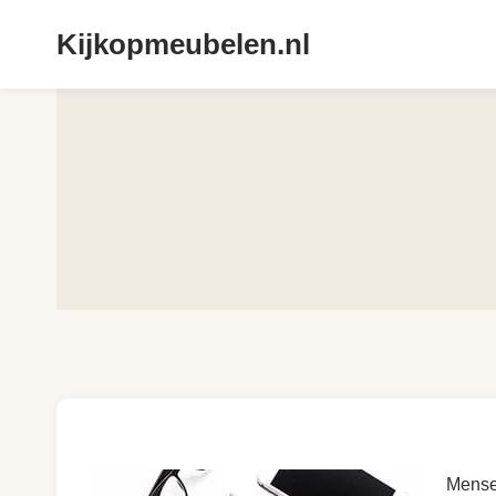
Doorgaan
Kijkopmeubelen.nl
naar
inhoud
Mense