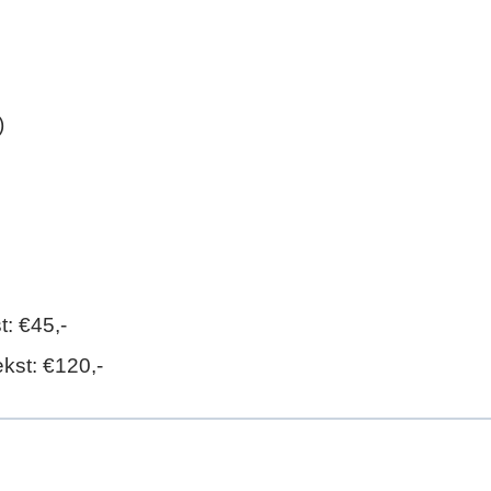
)
t: €45,-
kst: €120,-